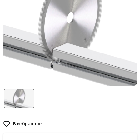
Система V-паза NEW!
Алюминиевые промышленные ограждения
Алюминиевая промышленная мебель
Крейты и кассеты Subrack systems
Профиль строительного назначения
Радиаторный алюминиевый профиль NEW!
Лист алюминиевый
Метрический крепеж
Конструкции из профиля
Услуги дополнительной обработки профиля
В избранное