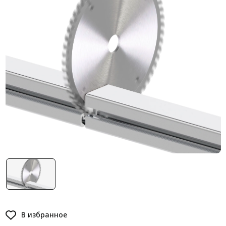
Система V-паза NEW!
Алюминиевые промышленные ограждения
Алюминиевая промышленная мебель
Крейты и кассеты Subrack systems
Профиль строительного назначения
Радиаторный алюминиевый профиль NEW!
Лист алюминиевый
Метрический крепеж
Конструкции из профиля
Услуги дополнительной обработки профиля
В избранное