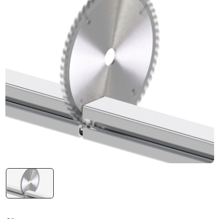
Система V-паза NEW!
Алюминиевые промышленные ограждения
Алюминиевая промышленная мебель
Крейты и кассеты Subrack systems
Профиль строительного назначения
Радиаторный алюминиевый профиль NEW!
Лист алюминиевый
Метрический крепеж
Конструкции из профиля
Услуги дополнительной обработки профиля