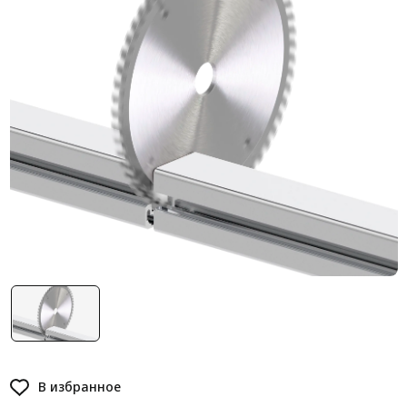
Система V-паза NEW!
Алюминиевые промышленные ограждения
Алюминиевая промышленная мебель
Крейты и кассеты Subrack systems
Профиль строительного назначения
Радиаторный алюминиевый профиль NEW!
Лист алюминиевый
Метрический крепеж
Конструкции из профиля
Услуги дополнительной обработки профиля
В избранное