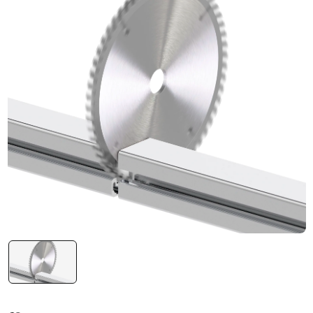
Система V-паза NEW!
Алюминиевые промышленные ограждения
Алюминиевая промышленная мебель
Крейты и кассеты Subrack systems
Профиль строительного назначения
Радиаторный алюминиевый профиль NEW!
Лист алюминиевый
Метрический крепеж
Конструкции из профиля
Услуги дополнительной обработки профиля