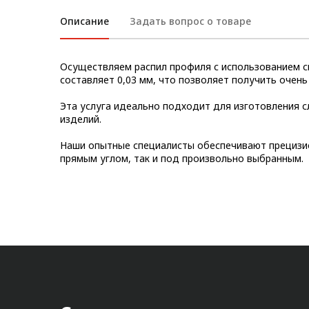
Метрический крепеж
Описание
Задать вопрос о товаре
Конструкции из профиля
Осуществляем распил профиля с использованием с
Услуги дополнительной
составляет 0,03 мм, что позволяет получить очень
обработки профиля
Эта услуга идеально подходит для изготовления с
изделий.
Наши опытные специалисты обеспечивают прецизио
прямым углом, так и под произвольно выбранным.