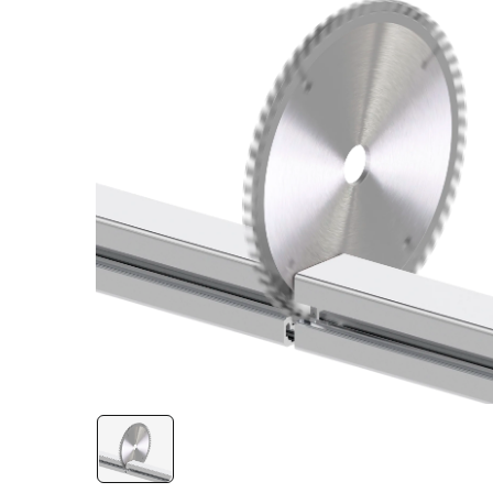
Лестничная система
Система линейного
перемещения NEW!
Система V-паза NEW!
Алюминиевые промышленные
ограждения
Алюминиевая промышленная
мебель
Крейты и кассеты Subrack
systems
Профиль строительного
назначения
Радиаторный алюминиевый
профиль NEW!
Лист алюминиевый