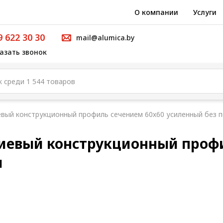
О компании
Услуги
9 622 30 30
mail@alumica.by
азать звонок
вый конструкционный профиль сечением 60х60 усиленный без 
иевый конструкционный профи
я