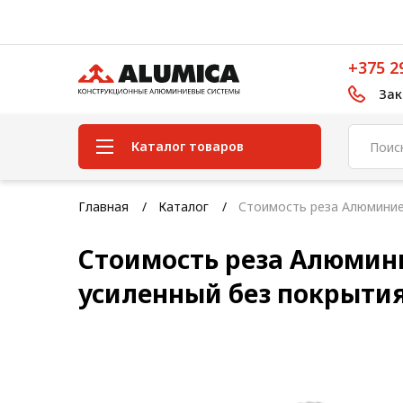
+375 2
Зак
Каталог товаров
Система конструкционного
Главная
Каталог
Стоимость реза Алюминие
алюминиевого профиля
Стоимость реза Алюмин
Конструкционная трубная
система
усиленный без покрыти
Модульная трубная система
Кабельные короба
Конвейерная фурнитура