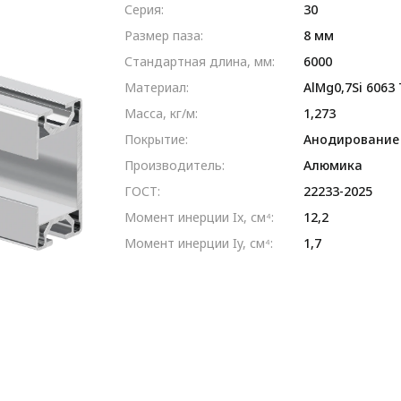
Серия:
30
Размер паза:
8 мм
Стандартная длина, мм:
6000
Материал:
AlMg0,7Si 6063
Масса, кг/м:
1,273
Покрытие:
Анодирование
Производитель:
Алюмика
ГОСТ:
22233-2025
Момент инерции Ix, см⁴:
12,2
Момент инерции Iy, см⁴:
1,7