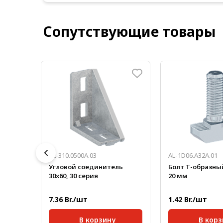
Сопутствующие товары
AL-310.0500A.03
AL-1D06.A32A.01
0х60
Угловой соединитель
Болт Т-образный
30x60, 30 серия
20 мм
7.36 Br./шт
1.42 Br./шт
В корзину
В корз