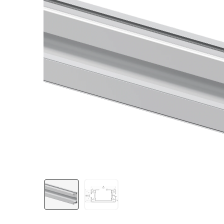
Лестничная система
Система линейного
перемещения NEW!
Система V-паза NEW!
Алюминиевые промышленные
ограждения
Алюминиевая промышленная
мебель
Крейты и кассеты Subrack
systems
Профиль строительного
назначения
Радиаторный алюминиевый
профиль NEW!
Лист алюминиевый