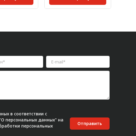
30;
Серия:
30;
Размер
рофиля,
Размер паза:
8 мм;
Масса,
30х60
Масса, кг/шт:
0,055
Длина,
т:
0,017
ных в соответствии с
 "О персональных данных" на
Отправить
бработки персональных