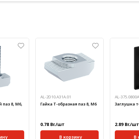
AL-2D10.A31A.01
AL-375.0800А
 паз 8, М6,
Гайка Т-образная паз 8, М6
Заглушка т
0.78 Br./шт
2.89 Br./шт
ину
В корзину
В 