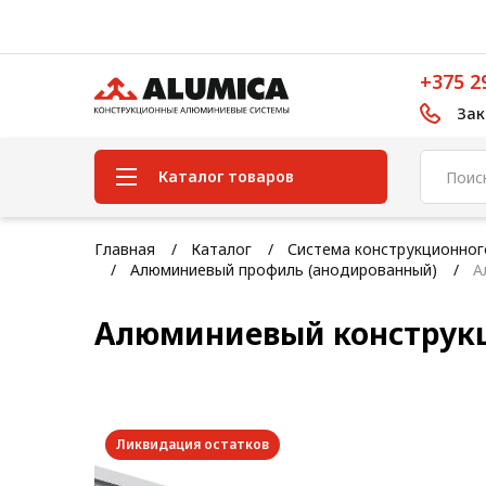
+375 2
Зак
Каталог товаров
Система конструкционного
Главная
Каталог
Система конструкционно
алюминиевого профиля
Алюминиевый профиль (анодированный)
А
Конструкционная трубная
Алюминиевый конструкц
система
Модульная трубная система
Кабельные короба
Ликвидация остатков
Конвейерная фурнитура