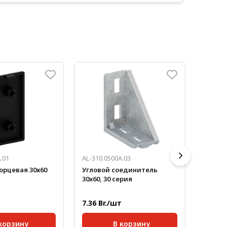
.01
AL-310.0500A.03
AL-1D0
орцевая 30х60
Угловой соединитель
Болт Т
30x60, 30 серия
20 мм
7.36 Br./шт
1.42 B
корзину
В корзину