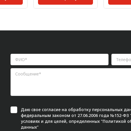
8 мм;
Размер паза:
8 мм;
Серия:
0,008
Масса, кг/шт:
0,003
Сечение п
мм:
20;
Масса, кг/ш
Даю свое
согласие
на обработку персональных дан
федеральным законом от 27.06.2006 года №152-ФЗ
условиях и для целей, определенных "
Политикой о
данных"