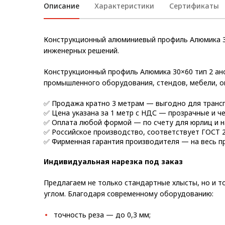
Описание
Характеристики
Сертификаты
Метрический крепеж
Конструкции из профиля
Конструкционный алюминиевый профиль Алюмика 3
инженерных решений.
Услуги дополнительной
обработки профиля
Конструкционный профиль Алюмика 30×60 тип 2 а
промышленного оборудования, стендов, мебели, о
✅ Продажа кратно 3 метрам — выгодно для транс
✅ Цена указана за 1 метр с НДС — прозрачные и че
✅ Оплата любой формой — по счету для юрлиц и н
✅ Российское производство, соответствует ГОСТ 2
✅ Фирменная гарантия производителя — на весь п
Индивидуальная нарезка под заказ
Предлагаем не только стандартные хлысты, но и 
углом. Благодаря современному оборудованию:
точность реза — до 0,3 мм;