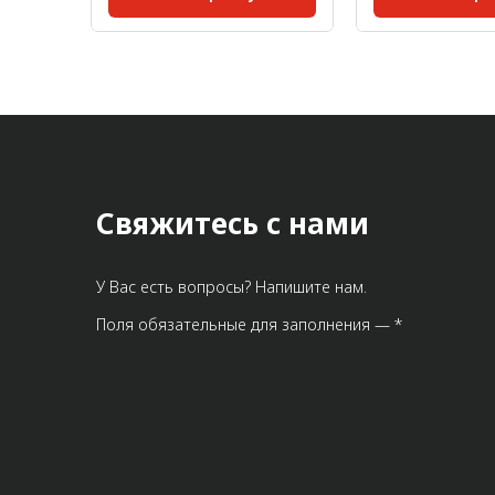
30;
Серия:
30;
Размер паза:
Размер паза:
8 мм;
Масса, кг/шт:
30х60
Масса, кг/шт:
0,055
Длина, мм:
0,017
Свяжитесь с нами
У Вас есть вопросы? Напишите нам.
Поля обязательные для заполнения — *