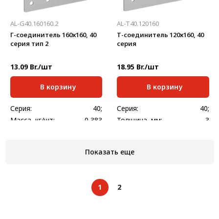
AL-G40.160160.2
AL-T40.120160
Г-соединитель 160х160, 40
Т-соединитель 120х160, 40
серия тип 2
серия
13.09 Br./шт
18.95 Br./шт
В корзину
В корзину
Серия:
40;
Серия:
40;
Масса, кг/шт:
0,383
Толщина, мм:
3
Толщина, мм:
3
Показать еще
1
2