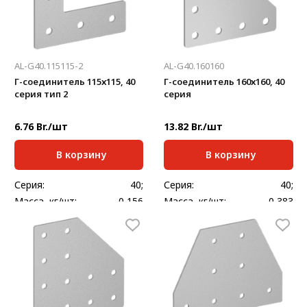
AL-G40.115115-2
AL-G40.160160
Г-соединитель 115х115, 40
Г-соединитель 160х160, 40
серия тип 2
серия
6.76 Br./шт
13.82 Br./шт
В корзину
В корзину
Серия:
40;
Серия:
40;
Масса, кг/шт:
0,156
Масса, кг/шт:
0,383
Толщина, мм:
3
Толщина, мм:
3