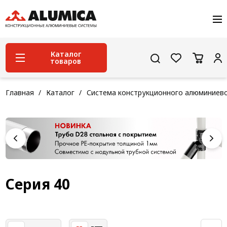
О компании
Услуги
Сервис и поддержка
Каталог
товаров
Проекты
Контакты
Система конструкционного алюминиевого
Главная
Каталог
Система конструкционного алюминиев
профиля
Конструкционная трубная система
Модульная трубная система
Кабельные короба
Конвейерная фурнитура
Серия 40
Лестничная система
Система линейного перемещения NEW!