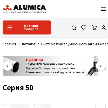
О компании
Услуги
Сервис и поддержка
Каталог
товаров
Проекты
Контакты
Система конструкционного алюминиевого
Главная
Каталог
Система конструкционного алюминиев
профиля
Конструкционная трубная система
Модульная трубная система
Кабельные короба
Конвейерная фурнитура
Серия 50
Лестничная система
Система линейного перемещения NEW!