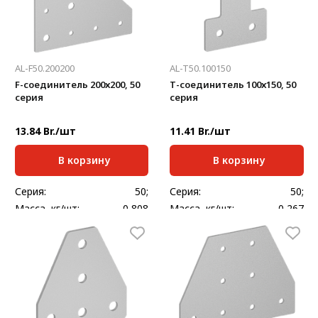
AL-F50.200200
AL-T50.100150
F-cоединитель 200х200, 50
Т-соединитель 100х150, 50
серия
серия
13.84 Br./шт
11.41 Br./шт
В корзину
В корзину
Серия:
50;
Серия:
50;
Масса, кг/шт:
0,808
Масса, кг/шт:
0,267
Толщина, мм:
4
Толщина, мм:
4