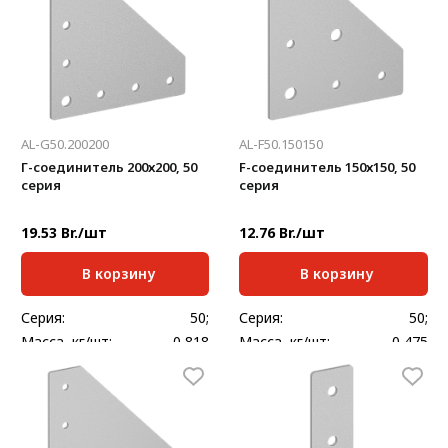
AL-G50.200200
AL-F50.150150
Г-cоединитель 200х200, 50
F-cоединитель 150х150, 50
серия
серия
19.53 Br./шт
12.76 Br./шт
В корзину
В корзину
Серия:
50;
Серия:
50;
Масса, кг/шт:
0,818
Масса, кг/шт:
0,475
Толщина, мм:
4