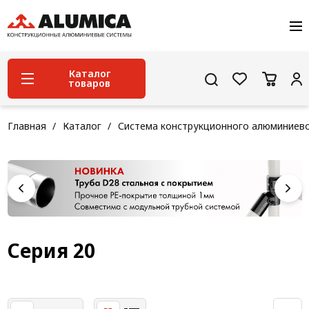
О компании
Услуги
Сервис и поддержка
Каталог
товаров
Проекты
Контакты
Система конструкционного алюминиевого
Главная
Каталог
Система конструкционного алюминиев
профиля
Конструкционная трубная система
Модульная трубная система
Кабельные короба
Конвейерная фурнитура
Серия 20
Лестничная система
Система линейного перемещения NEW!