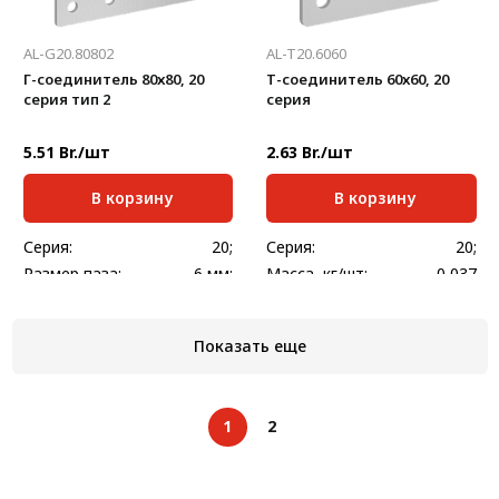
AL-G20.80802
AL-T20.6060
Г-соединитель 80х80, 20
Т-соединитель 60х60, 20
серия тип 2
серия
5.51 Br./шт
2.63 Br./шт
В корзину
В корзину
Серия:
20;
Серия:
20;
Размер паза:
6 мм;
Масса, кг/шт:
0,037
Масса, кг/м:
0,063
Толщина, мм:
2
Толщина, мм:
2
Показать еще
1
2