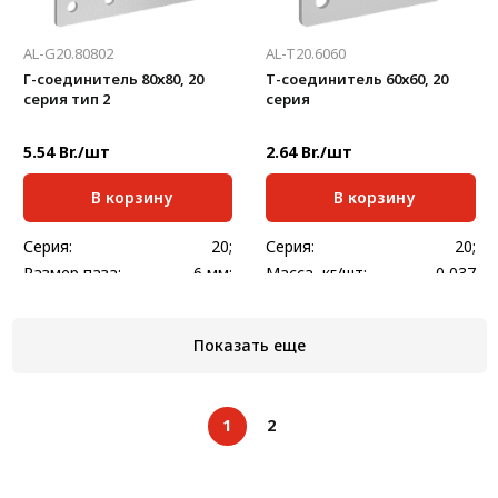
AL-G20.80802
AL-T20.6060
Г-соединитель 80х80, 20
Т-соединитель 60х60, 20
серия тип 2
серия
5.54 Br./шт
2.64 Br./шт
В корзину
В корзину
Серия:
20;
Серия:
20;
Размер паза:
6 мм;
Масса, кг/шт:
0,037
Масса, кг/м:
0,063
Толщина, мм:
2
Толщина, мм:
2
Показать еще
1
2