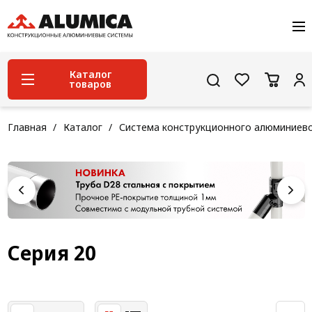
О компании
Услуги
Сервис и поддержка
Каталог
товаров
Проекты
Контакты
Система конструкционного алюминиевого
Главная
Каталог
Система конструкционного алюминиев
профиля
Конструкционная трубная система
Модульная трубная система
Кабельные короба
Конвейерная фурнитура
Серия 20
Лестничная система
Система линейного перемещения NEW!