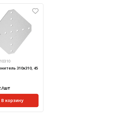
45;
Серия:
45;
а, мм:
3
Масса, кг/шт:
0,169
Толщина, мм:
4
310310
нитель 310х310, 45
r./шт
В корзину
45;
кг/шт:
1,418
а, мм:
3