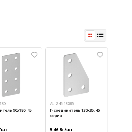
180
AL-G45.13085
тель 90х180, 45
Г-соединитель 130х85, 45
серия
./шт
5.46 Br./шт