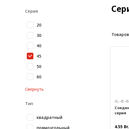
Лестничная система
Сер
Серия
Система линейного
перемещения NEW!
20
Система V-паза NEW!
Товаров
30
Алюминиевые промышленные
40
ограждения
45
Алюминиевая промышленная
мебель
50
Крейты и кассеты Subrack
60
systems
Свернуть
Профиль строительного
назначения
AL-45.4
Тип
Соедин
Радиаторный алюминиевый
серия
профиль NEW!
квадратный
Лист алюминиевый
4.55 Br
прямоугольный