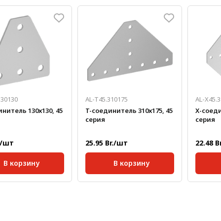
45;
Серия:
45;
Серия:
кг/шт:
0,292
Масса, кг/шт:
0,502
Толщин
а, мм:
3
Толщина, мм:
3
130130
AL-T45.310175
AL-X45.
нитель 130х130, 45
T-соединитель 310х175, 45
X-соеди
серия
серия
./шт
25.95 Br./шт
22.48 B
В корзину
В корзину
45;
Серия:
45;
Серия:
кг/шт:
0,291
Масса, кг/шт:
0,869
Масса, 
а, мм:
3
Толщина, мм:
4
Толщин