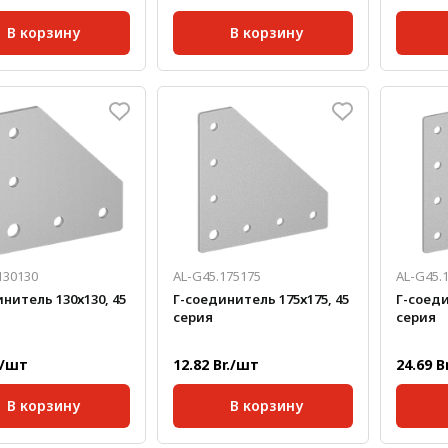
В корзину
В корзину
45;
Серия:
45;
Серия:
кг/шт:
0,1
Масса, кг/шт:
0,222
Масса, 
а, мм:
4
Толщина, мм:
4
Толщин
130130
AL-G45.175175
AL-G45.
нитель 130х130, 45
Г-соединитель 175х175, 45
Г-соеди
серия
серия
./шт
12.82 Br./шт
24.69 B
В корзину
В корзину