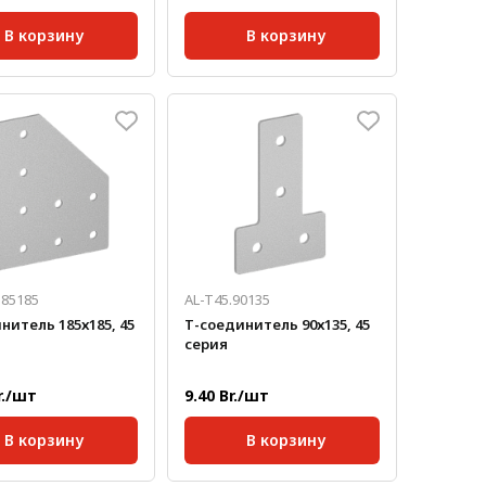
В корзину
В корзину
45;
Серия:
45;
кг/шт:
0,451
Толщина, мм:
3
а, мм:
3
185185
AL-T45.90135
нитель 185х185, 45
Т-соединитель 90х135, 45
серия
r./шт
9.40 Br./шт
В корзину
В корзину