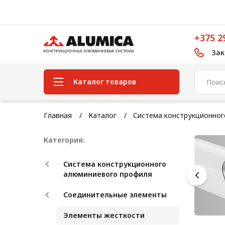
+375 2
Зак
Каталог товаров
Система конструкционного
Главная
Каталог
Система конструкционно
алюминиевого профиля
Категория:
Конструкционная трубная
система
Система конструкционного
Модульная трубная система
алюминиевого профиля
Кабельные короба
Соединительные элементы
Конвейерная фурнитура
Элементы жесткости