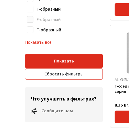
Метрический крепеж
Г-образный
F-образный
Конструкции из профиля
Серия:
Масса, 
T-образный
Услуги дополнительной
Толщин
обработки профиля
Показать все
Показать
Сбросить фильтры
AL-G45.
Г-соеди
серия
Что улучшить в фильтрах?
8.36 Br
Сообщите нам