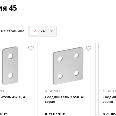
ия 45
 на странице:
12
24
36
590
AL-45.9090
AL-45.90
итель 45х90, 45
Соединитель 90х90, 45
Соедини
серия
серия
./шт
8.71 Br./шт
8.71 Br