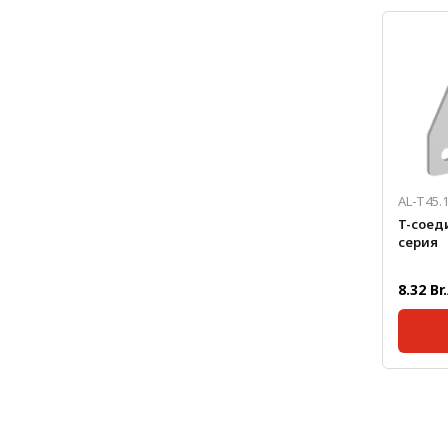
Серия:
Масса, 
Толщин
AL-T45.
T-соеди
серия
8.32 Br
Серия:
Масса, 
Толщин