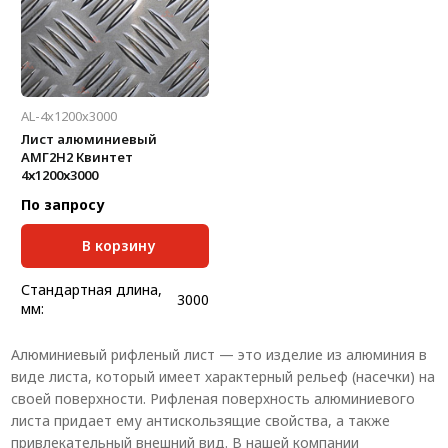
Толщина, мм:
3
Толщина, мм:
3
Марка:
АМГ2Н2
Марка:
АМГ2Н2
AL-4х1200х3000
Лист алюминиевый
АМГ2Н2 Квинтет
4х1200х3000
По запросу
В корзину
Стандартная длина,
3000
мм:
Масса, кг/м:
10,76
Алюминиевый рифленый лист — это изделие из алюминия в
Масса, кг/шт:
38,736
виде листа, который имеет характерный рельеф (насечки) на
Ширина, мм:
1200
своей поверхности. Рифленая поверхность алюминиевого
Толщина, мм:
4
листа придает ему антискользящие свойства, а также
Марка:
АМГ2Н2
привлекательный внешний вид. В нашей компании