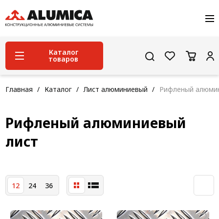
О компании
Услуги
Сервис и поддержка
Каталог
товаров
Проекты
Контакты
Система конструкционного алюминиевого
Главная
Каталог
Лист алюминиевый
Рифленый алюмин
профиля
Конструкционная трубная система
Рифленый алюминиевый
Модульная трубная система
лист
Кабельные короба
Конвейерная фурнитура
12
24
36
Лестничная система
Система линейного перемещения NEW!