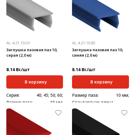
Масса, кг/шт:
0,068
Масса, кг/шт:
0,068
AL-4.21.10.GY
AL-4.21.10.BE
Заглушка пазовая паз 10,
Заглушка пазовая паз 10,
серая (2,0 м)
синяя (2,0 м)
8.14 Br./шт
8.14 Br./шт
В корзину
В корзину
Серия:
40; 45; 50; 60;
Размер паза:
10 мм;
Размер паза:
10 мм;
Стандартная длина,
2000
мм:
Стандартная длина,
2000
мм:
Масса, кг/шт:
0,068
Масса, кг/шт:
0,128