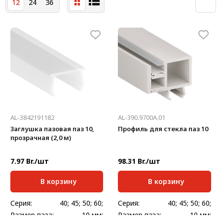
12
24
36
Система V-паза NEW!
Алюминиевые промышленные ограждения
Алюминиевая промышленная мебель
Крейты и кассеты Subrack systems
Профиль строительного назначения
Радиаторный алюминиевый профиль NEW!
AL-3842191182
AL-390.9700A.01
Лист алюминиевый
Заглушка пазовая паз 10,
Профиль для стекла паз 10
прозрачная (2,0 м)
Метрический крепеж
7.97 Br./шт
98.31 Br./шт
Конструкции из профиля
В корзину
В корзину
Услуги дополнительной обработки профиля
Серия:
40; 45; 50; 60;
Серия:
40; 45; 50; 60;
Размер паза:
10 мм;
Размер паза:
10 мм;