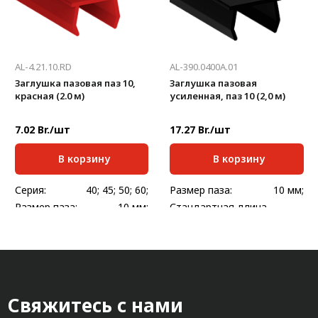
AL-4.21.10.RD
AL-390.0400A.01
Заглушка пазовая паз 10,
Заглушка пазовая
красная (2.0 м)
усиленная, паз 10 (2,0 м)
7.02 Br./шт
17.27 Br./шт
В корзину
В корзину
Серия:
40; 45; 50; 60;
Размер паза:
10 мм;
Размер паза:
10 мм;
Стандартная длина,
2000
мм:
Стандартная длина,
2000
мм:
Масса, кг/шт:
0,044
Масса, кг/шт:
0,128
Свяжитесь с нами