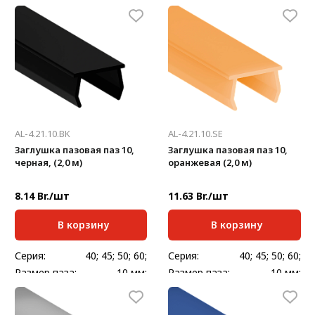
Стандартная длина,
Стандартная длина,
2000
2000
мм:
мм:
Масса, кг/шт:
0,18
Масса, кг/м:
0,26
AL-4.21.10.BK
AL-4.21.10.SE
Заглушка пазовая паз 10,
Заглушка пазовая паз 10,
черная, (2,0 м)
оранжевая (2,0 м)
8.14 Br./шт
11.63 Br./шт
В корзину
В корзину
Серия:
40; 45; 50; 60;
Серия:
40; 45; 50; 60;
Размер паза:
10 мм;
Размер паза:
10 мм;
Стандартная длина,
Стандартная длина,
2000
2000
мм:
мм: