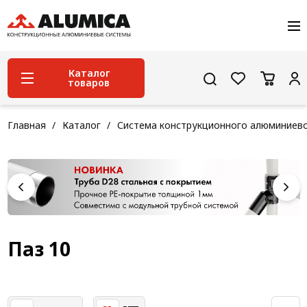
О компании
Услуги
Сервис и поддержка
Каталог
товаров
Проекты
Контакты
Система конструкционного алюминиевого
Главная
Каталог
Система конструкционного алюминиев
профиля
Конструкционная трубная система
Модульная трубная система
Кабельные короба
Конвейерная фурнитура
Паз 10
Лестничная система
Система линейного перемещения NEW!