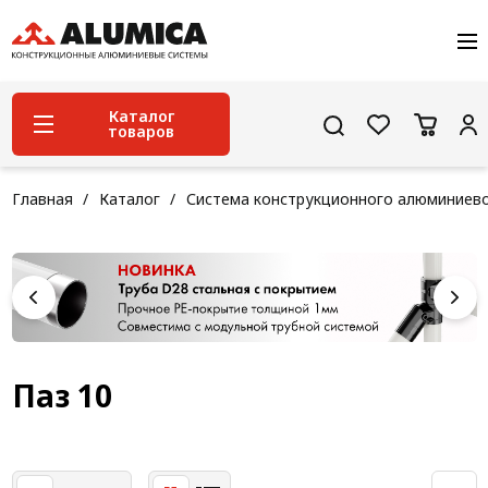
О компании
Услуги
Сервис и поддержка
Каталог
товаров
Проекты
Контакты
Система конструкционного алюминиевого
Главная
Каталог
Система конструкционного алюминиев
профиля
Конструкционная трубная система
Модульная трубная система
Кабельные короба
Конвейерная фурнитура
Паз 10
Лестничная система
Система линейного перемещения NEW!