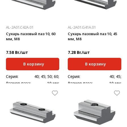
AL-2A01.C42A.01
AL-2A01.G41A.01
Сухарь пазовый паз 10, 60
Сухарь пазовый паз 10, 45
мм, М8
мм, М8
7.58 Br./шт
7.28 Br./шт
В корзину
В корзину
Серия:
40; 45; 50; 60;
Серия:
40; 45;
Размер паза:
10 мм;
Размер паза:
10 мм;
Масса, кг/шт:
0,06
Масса, кг/шт:
0,042
Длина, мм:
60;
Длина, мм:
45;