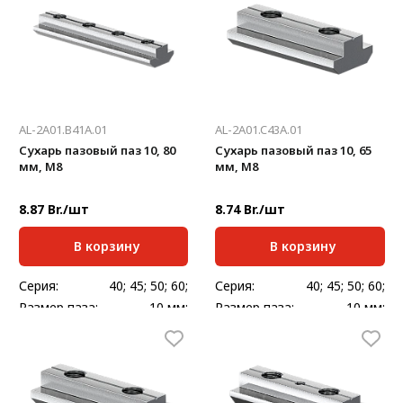
AL-2A01.B41A.01
AL-2A01.C43A.01
Сухарь пазовый паз 10, 80
Сухарь пазовый паз 10, 65
мм, М8
мм, М8
8.87 Br./шт
8.74 Br./шт
В корзину
В корзину
Серия:
40; 45; 50; 60;
Серия:
40; 45; 50; 60;
Размер паза:
10 мм;
Размер паза:
10 мм;
Масса, кг/шт:
0,085
Масса, кг/шт:
0,065
Длина, мм:
80;
Длина, мм:
65;