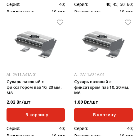
Серия:
40;
Серия:
40; 45; 50; 60;
Размер паза:
10 мм;
Размер паза:
10 мм;
Масса, кг/шт:
0,02
Масса, кг/шт:
0,197
Длина, мм:
20;
AL-2A11.A41A.01
AL-2A11.A31A.01
Сухарь пазовый с
Сухарь пазовый с
фиксатором паз 10, 20 мм,
фиксатором паз 10, 20 мм,
М8
М6
2.02 Br./шт
1.89 Br./шт
В корзину
В корзину
Серия:
40;
Серия:
40;
Размер паза:
10 мм;
Размер паза:
10 мм;