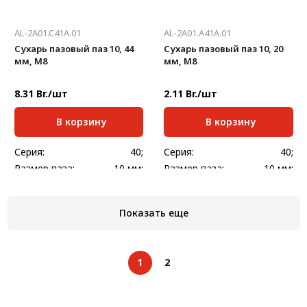
AL-2A01.C41A.01
AL-2A01.A41A.01
Сухарь пазовый паз 10, 44
Сухарь пазовый паз 10, 20
мм, M8
мм, М8
8.31 Br./шт
2.11 Br./шт
В корзину
В корзину
Серия:
40;
Серия:
40;
Размер паза:
10 мм;
Размер паза:
10 мм;
Масса, кг/шт:
0,059
Масса, кг/шт:
0,019
Длина, мм:
44;
Длина, мм:
20;
Показать еще
1
2