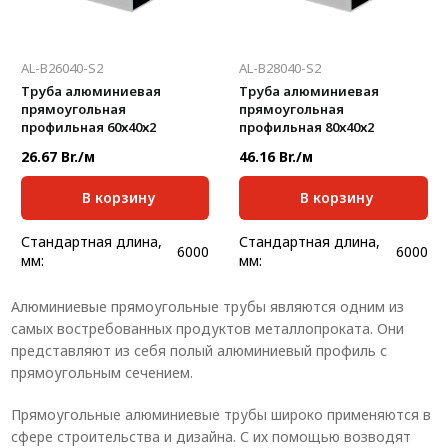
AL-B26040-S2
AL-B28040-S2
Труба алюминиевая
Труба алюминиевая
прямоугольная
прямоугольная
профильная 60х40х2
профильная 80х40х2
26.67 Br./м
46.16 Br./м
В корзину
В корзину
Стандартная длина,
Стандартная длина,
6000
6000
мм:
мм:
Масса, кг/м:
1,041
Масса, кг/м:
1,257
Алюминиевые прямоугольные трубы являются одним из
Ширина, мм:
40
Ширина, мм:
40
самых востребованных продуктов металлопроката. Они
Высота, мм:
60
Высота, мм:
80
представляют из себя полый алюминиевый профиль с
Толщина, мм:
2
Толщина, мм:
2
прямоугольным сечением.
Прямоугольные алюминиевые трубы широко применяются в
сфере строительства и дизайна. С их помощью возводят