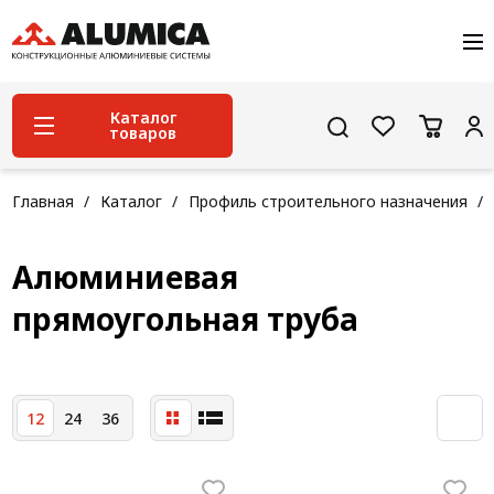
О компании
Услуги
Сервис и поддержка
Каталог
товаров
Проекты
Контакты
Система конструкционного алюминиевого
Главная
Каталог
Профиль строительного назначения
профиля
Конструкционная трубная система
Алюминиевая
Модульная трубная система
прямоугольная труба
Кабельные короба
Конвейерная фурнитура
12
24
36
Лестничная система
Система линейного перемещения NEW!