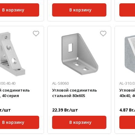
В корзину
В корзину
40; 45;
Серия:
40;
Серия:
кг/шт:
0,280
Масса, кг/шт:
0,192
Размер 
а, мм:
3
Масса, 
100.40.40
AL-S8060
AL-310.0
й соединитель
Угловой соединитель
Углово
, 40 серия
стальной 80х60S
40x40, 
Br./шт
22.39 Br./шт
4.87 Br
В корзину
В корзину