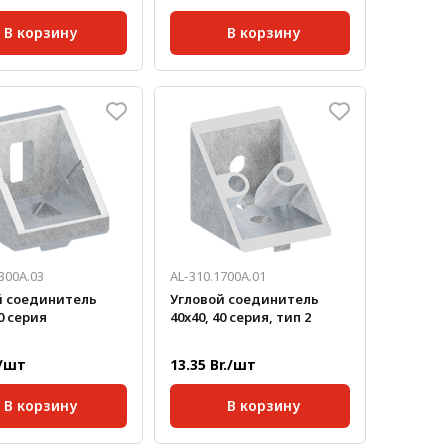
В корзину
В корзину
40;
Серия:
40;
паза:
10 мм;
Масса, кг/шт:
0,047
кг/шт:
0,042
300A.03
AL-310.1700А.01
й соединитель
Угловой соединитель
40 серия
40x40, 40 серия, тип 2
./шт
13.35 Br./шт
В корзину
В корзину