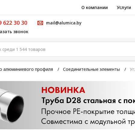
О компании
Услуги
9 622 30 30
mail@alumica.by
азать звонок
го алюминиевого профиля
Соединительные элементы
Уг