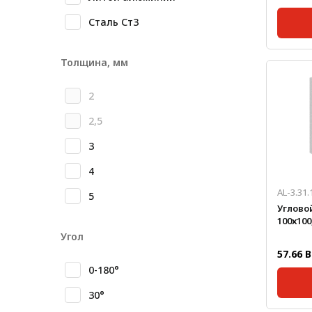
Метрический крепеж
Сталь Ст3
Конструкции из профиля
Серия:
Толщина, мм
Масса, 
Услуги дополнительной
Толщин
обработки профиля
2
2,5
3
4
AL-3.31.
5
Углово
100х100
Угол
57.66 
0-180°
30°