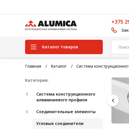
+375 2
Зак
Каталог товаров
Система конструкционного
Главная
Каталог
Система конструкционно
алюминиевого профиля
Категория:
Конструкционная трубная
система
Система конструкционного
Модульная трубная система
алюминиевого профиля
Кабельные короба
Соединительные элементы
Конвейерная фурнитура
Угловые соединители