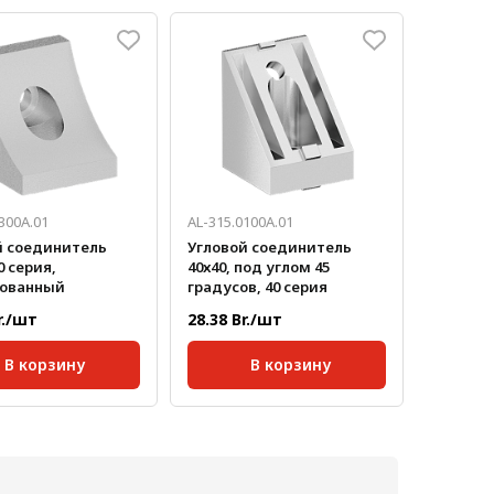
40;
Серия:
40;
кг/шт:
0,032
Масса, кг/шт:
0,041
300A.01
AL-315.0100A.01
й соединитель
Угловой соединитель
0 серия,
40х40, под углом 45
ованный
градусов, 40 серия
r./шт
28.38 Br./шт
В корзину
В корзину
40;
Серия:
40;
паза:
10 мм;
Масса, кг/шт:
0,086
кг/шт:
0,065