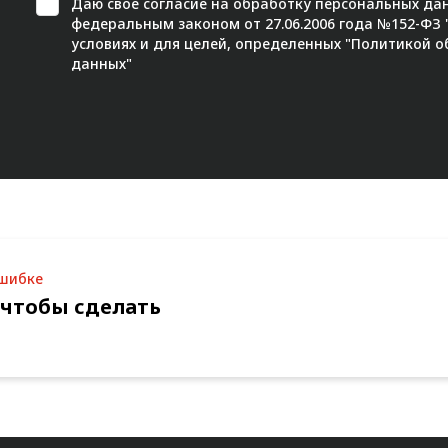
Даю свое
согласие
на обработку персональных дан
федеральным законом от 27.06.2006 года №152-ФЗ
условиях и для целей, определенных "
Политикой о
данных"
ошибке
 чтобы сделать