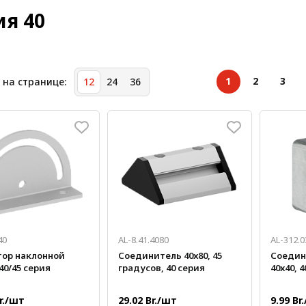
ия 40
1
2
3
 на странице:
12
24
36
40
AL-8.41.4080
AL-312.0
тор наклонной
Соединитель 40х80, 45
Соедин
40/45 серия
градусов, 40 серия
40х40, 4
Br./шт
29.02 Br./шт
9.99 Br