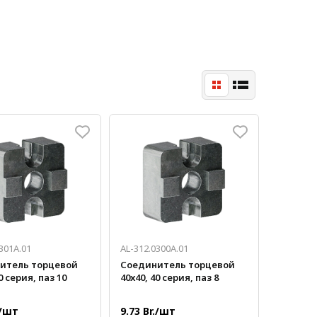
301A.01
AL-312.0300A.01
итель торцевой
Соединитель торцевой
0 серия, паз 10
40х40, 40 серия, паз 8
./шт
9.73 Br./шт