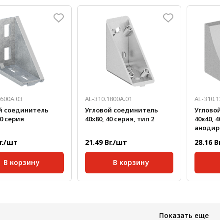
40;
Серия:
40;
Серия:
кг/шт:
0,220
Масса, кг/шт:
0,403
Масса, 
Толщина, мм:
4
0600A.03
AL-310.1800A.01
AL-310.1
й соединитель
Угловой соединитель
Углово
40 серия
40x80, 40 серия, тип 2
40х40, 4
анодир
Br./шт
21.49 Br./шт
28.16 B
В корзину
В корзину
40;
Серия:
40;
Серия:
 паза:
10 мм;
Масса, кг/шт:
0,108
Размер 
кг/шт:
0,123
Масса, 
Показать еще