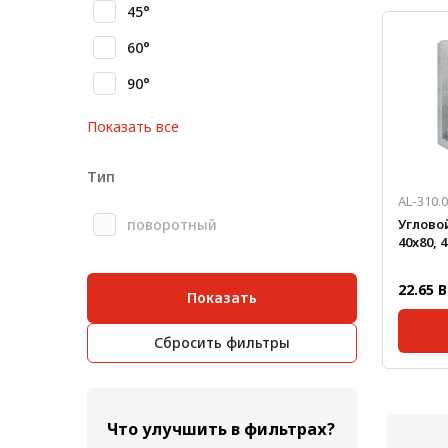
Серия:
45°
Масса, 
60°
90°
Показать все
Тип
AL-310.
поворотный
Углово
40x80, 
22.65 
Показать
Сбросить фильтры
Серия:
Размер
Масса, 
Что улучшить в фильтрах?