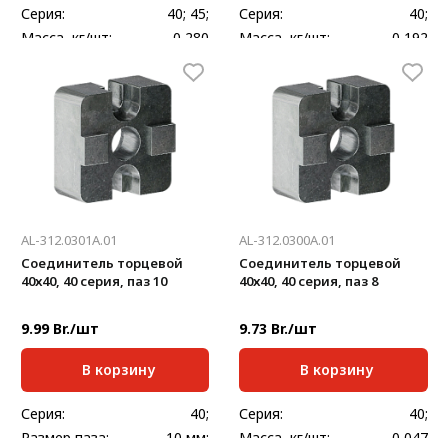
Серия:
40; 45;
Серия:
40;
Масса, кг/шт:
0,280
Масса, кг/шт:
0,192
Толщина, мм:
3
AL-312.0301A.01
AL-312.0300A.01
Соединитель торцевой
Соединитель торцевой
40х40, 40 серия, паз 10
40х40, 40 серия, паз 8
9.99 Br./шт
9.73 Br./шт
В корзину
В корзину
Серия:
40;
Серия:
40;
Размер паза:
10 мм;
Масса, кг/шт:
0,047