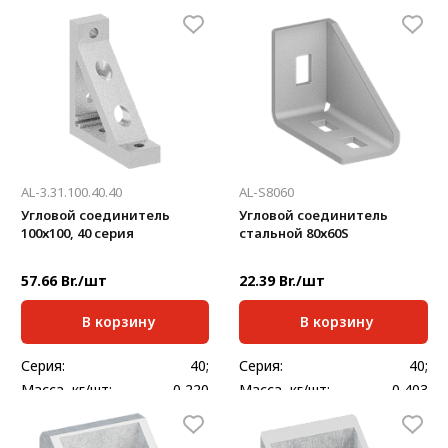
Масса, кг/шт:
0,042
AL-3.31.100.40.40
AL-S8060
Угловой соединитель
Угловой соединитель
100х100, 40 серия
стальной 80х60S
57.66 Br./шт
22.39 Br./шт
В корзину
В корзину
Серия:
40;
Серия:
40;
Масса, кг/шт:
0,220
Масса, кг/шт:
0,403
Толщина, мм:
4