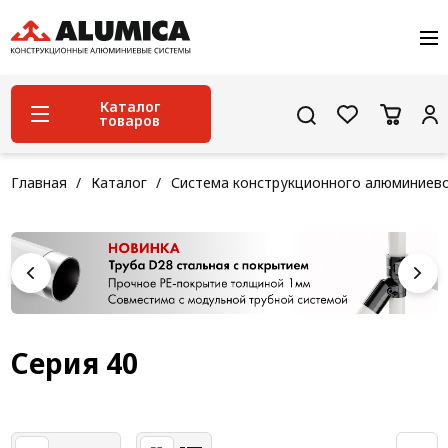
О компании
Услуги
Сервис и поддержка
Каталог
товаров
Проекты
Контакты
Система конструкционного алюминиевого
Главная
Каталог
Система конструкционного алюминиев
профиля
Конструкционная трубная система
Модульная трубная система
Кабельные короба
Конвейерная фурнитура
Серия 40
Лестничная система
Система линейного перемещения NEW!