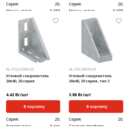
Серия:
20;
Серия:
20;
Масса, кг/шт:
0,059
Масса, кг/шт:
0,005
Толщина, мм:
2,5
AL-310.2100A.03
AL-310.2901A.01
Угловой соединитель
Угловой соединитель
20x40, 20 серия
20x40, 20 серия, тип 2
4.42 Br./шт
3.86 Br./шт
В корзину
В корзину
Серия:
20;
Серия:
20;
Размер паза:
6 мм;
Сечение профиля,
20х40