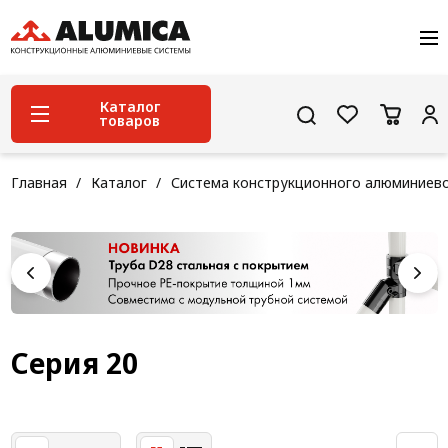
О компании
Услуги
Сервис и поддержка
Каталог
товаров
Проекты
Контакты
Система конструкционного алюминиевого
Главная
Каталог
Система конструкционного алюминиев
профиля
Конструкционная трубная система
Модульная трубная система
Кабельные короба
Конвейерная фурнитура
Серия 20
Лестничная система
Система линейного перемещения NEW!