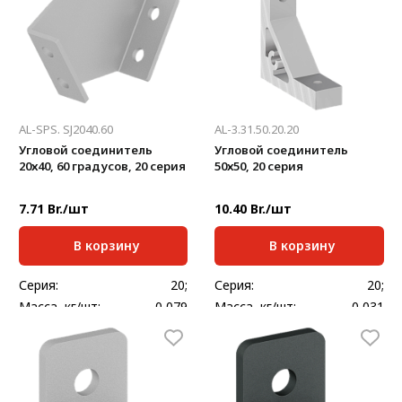
AL-SPS. SJ2040.60
AL-3.31.50.20.20
Угловой соединитель
Угловой соединитель
20х40, 60 градусов, 20 серия
50х50, 20 серия
7.71 Br./шт
10.40 Br./шт
В корзину
В корзину
Серия:
20;
Серия:
20;
Масса, кг/шт:
0,079
Масса, кг/шт:
0,031
Толщина, мм:
2,5
Ширина, мм:
14