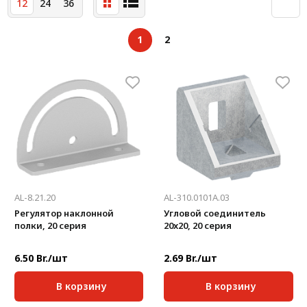
12
24
36
Система V-паза NEW!
Алюминиевые промышленные ограждения
1
2
Алюминиевая промышленная мебель
Крейты и кассеты Subrack systems
Профиль строительного назначения
Радиаторный алюминиевый профиль NEW!
Лист алюминиевый
AL-8.21.20
AL-310.0101A.03
Метрический крепеж
Регулятор наклонной
Угловой соединитель
полки, 20 серия
20x20, 20 серия
Конструкции из профиля
Услуги дополнительной обработки профиля
6.50 Br./шт
2.69 Br./шт
В корзину
В корзину