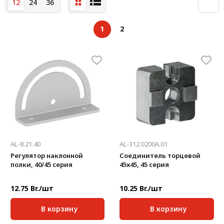
12
24
36
Система V-паза NEW!
Алюминиевые промышленные ограждения
1
2
Алюминиевая промышленная мебель
Крейты и кассеты Subrack systems
Профиль строительного назначения
Радиаторный алюминиевый профиль NEW!
Лист алюминиевый
AL-8.21.40
AL-312.0200A.01
Метрический крепеж
Регулятор наклонной
Соединитель торцевой
полки, 40/45 серия
45х45, 45 серия
Конструкции из профиля
Услуги дополнительной обработки профиля
12.75 Br./шт
10.25 Br./шт
В корзину
В корзину