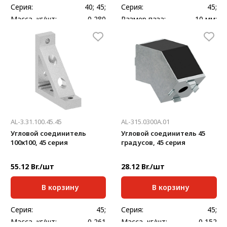
Серия:
40; 45;
Серия:
45;
Масса, кг/шт:
0,280
Размер паза:
10 мм;
Толщина, мм:
3
Масса, кг/шт:
0,053
AL-3.31.100.45.45
AL-315.0300A.01
Угловой соединитель
Угловой соединитель 45
100х100, 45 серия
градусов, 45 серия
55.12 Br./шт
28.12 Br./шт
В корзину
В корзину
Серия:
45;
Серия:
45;
Масса, кг/шт:
0,261
Масса, кг/шт:
0,152