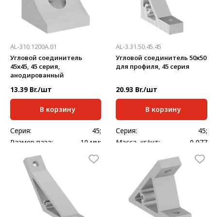
AL-310.1200A.01
AL-3.31.50.45.45
Угловой соединитель
Угловой соединитель 50х50
45х45, 45 серия,
для профиля, 45 серия
анодированный
13.39 Br./шт
20.93 Br./шт
В корзину
В корзину
Серия:
45;
Серия:
45;
Размер паза:
10 мм;
Масса, кг/шт:
0,077
Масса, кг/шт:
0,082
Ширина, мм:
35