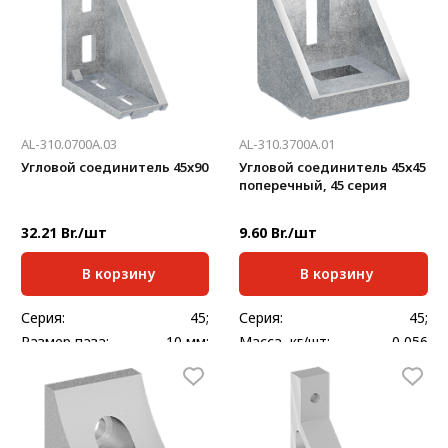
AL-310.0700A.03
AL-310.3700A.01
Угловой соединитель 45x90
Угловой соединитель 45х45
поперечный, 45 серия
32.21 Br./шт
9.60 Br./шт
В корзину
В корзину
Серия:
45;
Серия:
45;
Размер паза:
10 мм;
Масса, кг/шт:
0,056
Масса, кг/шт:
0,163