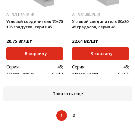
AL-3.31.70.45.45
AL-3.31.80.45.45
Угловой соединитель 70х70
Угловой соединитель 80х80
135 градусов, серия 45
45 градусов, серия 45
20.75 Br./шт
22.61 Br./шт
В корзину
В корзину
Серия:
45;
Серия:
45;
Масса, кг/шт:
0,113
Масса, кг/шт:
0,105
Ширина, мм:
35
Ширина, мм:
35
Показать еще
1
2