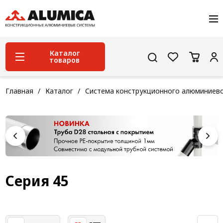
О компании
Услуги
Сервис и поддержка
Каталог
товаров
Проекты
Контакты
Система конструкционного алюминиевого
Главная
Каталог
Система конструкционного алюминиев
профиля
Конструкционная трубная система
Модульная трубная система
Кабельные короба
Конвейерная фурнитура
Серия 45
Лестничная система
Система линейного перемещения NEW!