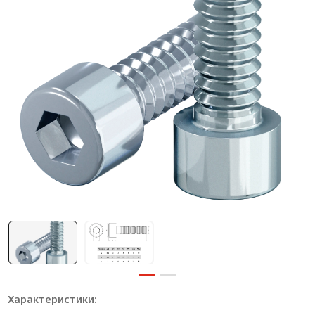
Система V-паза NEW!
Алюминиевые промышленные ограждения
Алюминиевая промышленная мебель
Крейты и кассеты Subrack systems
Профиль строительного назначения
Радиаторный алюминиевый профиль NEW!
Лист алюминиевый
Метрический крепеж
Конструкции из профиля
Услуги дополнительной обработки профиля
Характеристики: