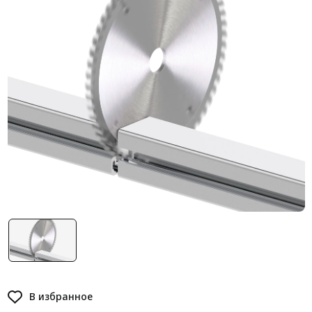
Система V-паза NEW!
Алюминиевые промышленные ограждения
Алюминиевая промышленная мебель
Крейты и кассеты Subrack systems
Профиль строительного назначения
Радиаторный алюминиевый профиль NEW!
Лист алюминиевый
Метрический крепеж
Конструкции из профиля
Услуги дополнительной обработки профиля
В избранное