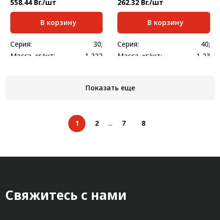
558.44 Br./шт
262.32 Br./шт
В корзину
В корзину
Серия:
30;
Серия:
40;
Масса, кг/шт:
1,222
Масса, кг/шт:
1,23
Показать еще
1
2
...
7
8
Свяжитесь с нами