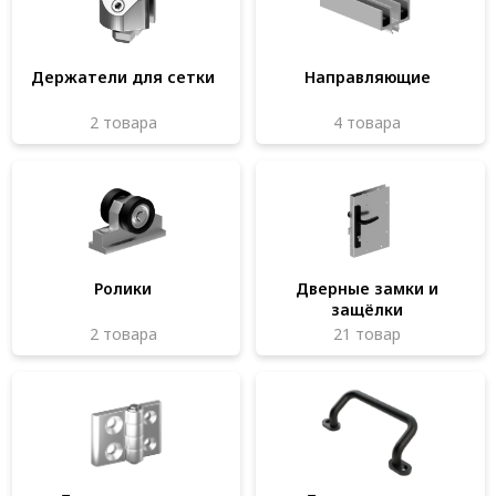
Система V-паза NEW!
Алюминиевые промышленные ограждения
Держатели для сетки
Направляющие
Алюминиевая промышленная мебель
2 товара
4 товара
Крейты и кассеты Subrack systems
Профиль строительного назначения
Радиаторный алюминиевый профиль NEW!
Лист алюминиевый
Ролики
Дверные замки и
защёлки
Метрический крепеж
2 товара
21 товар
Конструкции из профиля
Услуги дополнительной обработки профиля