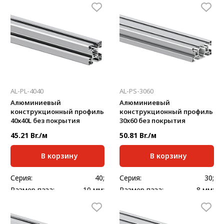
Сечение профиля,
Сечение профиля,
30x30
30x30
мм:
мм:
Стандартная длина,
Стандартная длина,
6000
6000
мм:
мм:
Масса, кг/м:
0,846
Масса, кг/м:
1
AL-PL-4040
AL-PS-3060
Алюминиевый
Алюминиевый
конструкционный профиль
конструкционный профиль
40х40L без покрытия
30x60 без покрытия
45.21 Br./м
50.81 Br./м
В корзину
В корзину
Серия:
40;
Серия:
30;
Размер паза:
10 мм;
Размер паза:
8 мм;
Сечение профиля,
Сечение профиля,
40x40
30х60
мм:
мм:
Стандартная длина,
Стандартная длина,