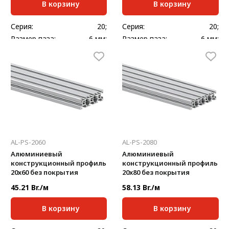
В корзину
В корзину
Серия:
20;
Серия:
20;
Размер паза:
6 мм;
Размер паза:
6 мм;
Сечение профиля,
Сечение профиля,
20х20
20х40
мм:
мм:
Стандартная длина,
Стандартная длина,
6000
6000
мм:
мм:
Масса, кг/м:
0,441
Масса, кг/м:
0,773
Ширина, мм:
20
AL-PS-2060
AL-PS-2080
Алюминиевый
Алюминиевый
конструкционный профиль
конструкционный профиль
20x60 без покрытия
20x80 без покрытия
45.21 Br./м
58.13 Br./м
В корзину
В корзину