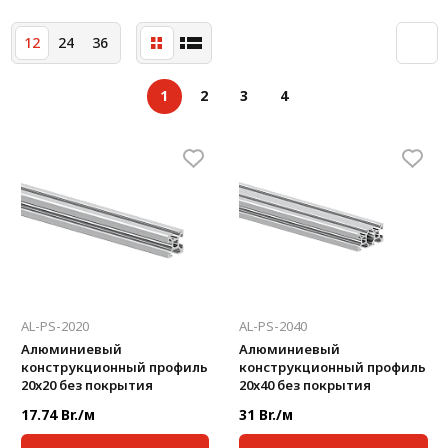
Система V-паза NEW!
12
24
36
Алюминиевые промышленные ограждения
1
2
3
4
Алюминиевая промышленная мебель
Крейты и кассеты Subrack systems
Профиль строительного назначения
Радиаторный алюминиевый профиль NEW!
Лист алюминиевый
Метрический крепеж
AL-PS-2020
AL-PS-2040
Конструкции из профиля
Алюминиевый
Алюминиевый
конструкционный профиль
конструкционный профиль
Услуги дополнительной обработки профиля
20x20 без покрытия
20x40 без покрытия
17.74 Br./м
31 Br./м