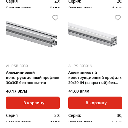
Серия:
20;
Серия:
20;
Размер паза:
6 мм;
Размер паза:
6 мм;
Сечение профиля,
Сечение профиля,
20х60
20х80
мм:
мм:
Стандартная длина,
Стандартная длина,
6000
6000
мм:
мм:
Масса, кг/м:
1,106
Масса, кг/м:
1,422
AL-PSB-3030
AL-PS-30301N
Алюминиевый
Алюминиевый
конструкционный профиль
конструкционный профиль
30x30B без покрытия
30х30 1N (закрытый) без
покрытия
40.17 Br./м
41.60 Br./м
В корзину
В корзину
Серия:
30;
Серия:
30;
Размер паза:
8 мм;
Размер паза:
8 мм;