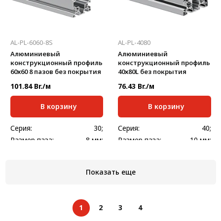
AL-PL-6060-8S
AL-PL-4080
Алюминиевый
Алюминиевый
конструкционный профиль
конструкционный профиль
60х60 8 пазов без покрытия
40х80L без покрытия
101.84 Br./м
76.43 Br./м
В корзину
В корзину
Серия:
30;
Серия:
40;
Размер паза:
8 мм;
Размер паза:
10 мм;
Сечение профиля,
Сечение профиля,
60х60
40х80
мм:
мм:
Показать еще
Стандартная длина,
Стандартная длина,
6000
6000
мм:
мм:
Масса, кг/м:
2,6
Масса, кг/м:
1,780
1
2
3
4