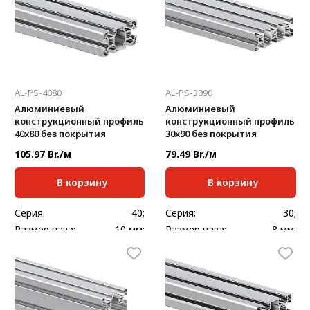
6000
6000
мм:
мм:
Масса, кг/м:
1
Масса, кг/м:
1,273
AL-PS-4080
AL-PS-3090
Алюминиевый
Алюминиевый
конструкционный профиль
конструкционный профиль
40х80 без покрытия
30x90 без покрытия
105.97 Br./м
79.49 Br./м
В корзину
В корзину
Серия:
40;
Серия:
30;
Размер паза:
10 мм;
Размер паза:
8 мм;
Сечение профиля,
Сечение профиля,
40х80
30х90
мм:
мм:
Стандартная длина,
Стандартная длина,
6000
6000
мм:
мм:
Масса, кг/м:
2,638
Масса, кг/м:
2,1