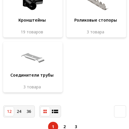
Система V-паза NEW!
Алюминиевые промышленные ограждения
Кронштейны
Роликовые стопоры
Алюминиевая промышленная мебель
19 товаров
3 товара
Крейты и кассеты Subrack systems
Профиль строительного назначения
Радиаторный алюминиевый профиль NEW!
Лист алюминиевый
Соединители трубы
Метрический крепеж
3 товара
Конструкции из профиля
Услуги дополнительной обработки профиля
12
24
36
1
2
3