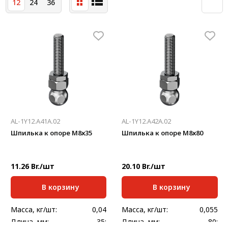
12
24
36
Система V-паза NEW!
Алюминиевые промышленные ограждения
Алюминиевая промышленная мебель
Крейты и кассеты Subrack systems
Профиль строительного назначения
Радиаторный алюминиевый профиль NEW!
AL-1Y12.A41A.02
AL-1Y12.A42A.02
Лист алюминиевый
Шпилька к опоре М8х35
Шпилька к опоре М8х80
Метрический крепеж
11.26 Br./шт
20.10 Br./шт
Конструкции из профиля
В корзину
В корзину
Услуги дополнительной обработки профиля
Масса, кг/шт:
0,04
Масса, кг/шт:
0,055
Длина, мм:
35;
Длина, мм:
80;