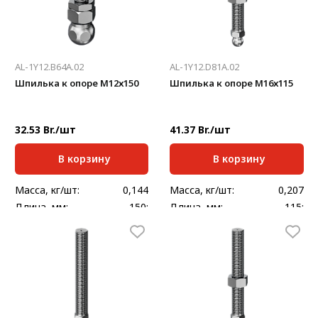
AL-1Y12.B64A.02
AL-1Y12.D81A.02
Шпилька к опоре М12х150
Шпилька к опоре М16х115
32.53 Br./шт
41.37 Br./шт
В корзину
В корзину
Масса, кг/шт:
0,144
Масса, кг/шт:
0,207
Длина, мм:
150;
Длина, мм:
115;
Нагрузка, кг:
770
Нагрузка, кг:
1450