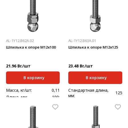
AL-1Y12.B62A.02
AL-1Y12.B63A.01
Шпилька к опоре М12х100
Шпилька к опоре М12х125
21.96 Br./шт
23.48 Br./шт
В корзину
В корзину
Масса, кг/шт:
0,11
Стандартная длина,
125
мм:
Длина, мм:
100;
Масса, кг/шт:
0,109
Нагрузка, кг:
770
Длина, мм:
125;
Нагрузка, кг:
770