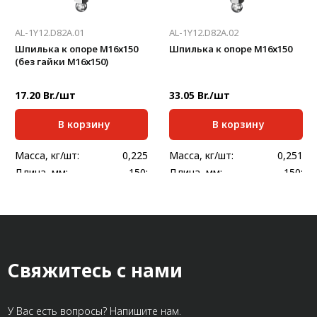
AL-1Y12.D82A.01
AL-1Y12.D82A.02
Шпилька к опоре М16х150
Шпилька к опоре М16х150
(без гайки М16х150)
17.20 Br./шт
33.05 Br./шт
В корзину
В корзину
Масса, кг/шт:
0,225
Масса, кг/шт:
0,251
Длина, мм:
150;
Длина, мм:
150;
Нагрузка, кг:
1450
Нагрузка, кг:
1450
Свяжитесь с нами
У Вас есть вопросы? Напишите нам.