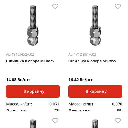
Нагрузка, кг:
350
Нагрузка, кг:
350
AL-1Y12.H52A.02
AL-1Y12.B61A.02
Шпилька к опоре М10х75
Шпилька к опоре М12х55
14.08 Br./шт
16.42 Br./шт
В корзину
В корзину
Масса, кг/шт:
0,071
Масса, кг/шт:
0,078
Длина, мм:
75;
Длина, мм:
55;
Нагрузка, кг:
470
Нагрузка, кг:
770