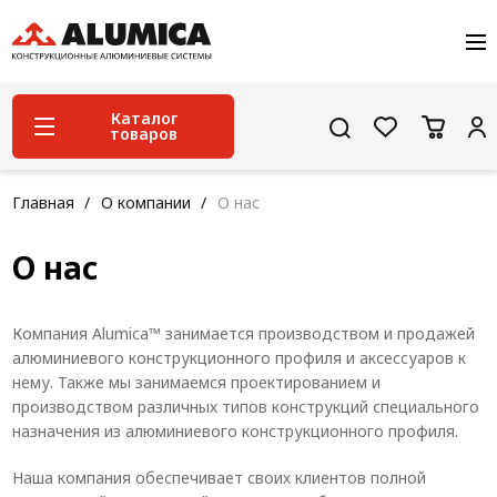
О компании
Услуги
Сервис и поддержка
Каталог
товаров
Проекты
Контакты
Система конструкционного алюминиевого
Главная
О компании
О нас
профиля
О нас
Конструкционная трубная система
Модульная трубная система
Компания Alumica™ занимается производством и продажей
Кабельные короба
алюминиевого конструкционного профиля и аксессуаров к
нему. Также мы занимаемся проектированием и
Конвейерная фурнитура
производством различных типов конструкций специального
назначения из алюминиевого конструкционного профиля.
Лестничная система
Система линейного перемещения NEW!
Наша компания обеспечивает своих клиентов полной