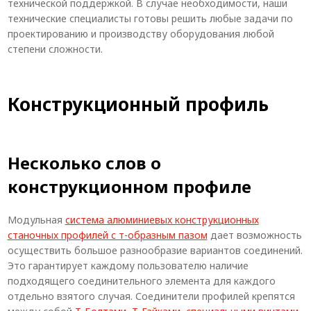
технической поддержкой. В случае необходимости, наши
Система V-паза NEW!
технические специалисты готовы решить любые задачи по
проектированию и производству оборудования любой
Алюминиевые промышленные ограждения
степени сложности.
Алюминиевая промышленная мебель
Крейты и кассеты Subrack systems
Конструкционный профиль
Профиль строительного назначения
Радиаторный алюминиевый профиль NEW!
Несколько слов о
Лист алюминиевый
конструкционном профиле
Метрический крепеж
Модульная
система алюминиевых конструкционных
Конструкции из профиля
станочных профилей с т-образным пазом
дает возможность
осуществить большое разнообразие вариантов соединений.
Услуги дополнительной обработки профиля
Это гарантирует каждому пользователю наличие
подходящего соединительного элемента для каждого
отдельно взятого случая. Соединители профилей крепятся