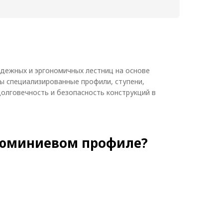
6000
Ширина, мм:
150
кг/м:
2,9
дежных и эргономичных лестниц на основе
ны специализированные профили, ступени,
олговечность и безопасность конструкций в
алюминиевом профиле?