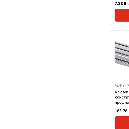
7.88 Br
Метрический крепеж
Конструкции из профиля
Масса, 
Услуги дополнительной
обработки профиля
AL-PS-4
Алюми
констр
профил
покры
183.78 