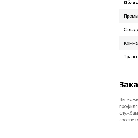
Облас
Промы
Склад
Комме
Транс
Зака
Вы може
профиля
службам
соответ