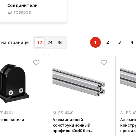
Соединители
29 товаров
1
2
3
4
 на странице:
12
24
36
TP40.01
AL-PS-4040
AL-PS-4
ель панели
Алюминиевый
Алюми
конструкционный
констр
профиль 40х40 без
профиль