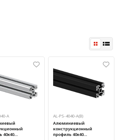
040-A
AL-PS-4040-A(B)
ниевый
Алюминиевый
укционный
конструкционный
 40х40
профиль 40х40