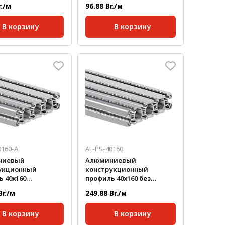
ованный
анодированный черный
r./м
96.88 Br./м
В корзину
В корзину
40;
Серия:
40;
паза:
10 мм;
Размер паза:
10 мм;
е профиля,
Сечение профиля,
40x40
40x40
мм:
ртная длина,
Стандартная длина,
6000
6000
мм:
кг/м:
1,5
Масса, кг/м:
1,5
0160-A
AL-PS-40160
ниевый
Алюминиевый
укционный
конструкционный
 40х160
профиль 40х160 без
ованный
покрытия
Br./м
249.88 Br./м
В корзину
В корзину