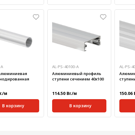
40;
Серия:
40;
Серия:
 паза:
10 мм;
Размер паза:
10 мм;
Размер 
е профиля,
Сечение профиля,
Сечени
40х120
40х120
мм:
мм:
ртная длина,
Стандартная длина,
Станда
6000
6000
мм:
мм:
кг/м:
4,158
Масса, кг/м:
4,158
Масса, 
-А
AL-PS-40100-A
AL-PS-4
алюминиевая
Алюминиевый профиль
Алюмин
анодированная
ступени сечением 40x100
ступени
r./м
114.50 Br./м
150.06 
В корзину
В корзину
ртная длина,
Серия:
40;
Серия:
6000
Размер паза:
10 мм;
Размер 
кг/м:
0,945
Стандартная длина,
Станда