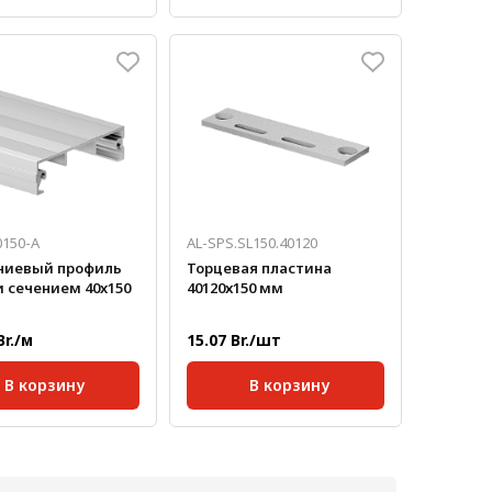
40;
Серия:
40;
паза:
10 мм;
Размер паза:
10 мм;
е профиля,
Сечение профиля,
40х160
40х160
мм:
ртная длина,
Стандартная длина,
6000
6000
мм:
кг/м:
5,467
Масса, кг/м:
5,467
0150-A
AL-SPS.SL150.40120
иевый профиль
Торцевая пластина
 сечением 40x150
40120х150 мм
Br./м
15.07 Br./шт
В корзину
В корзину
40;
Серия:
40;
паза:
10 мм;
Размер паза:
10 мм;
ртная длина,
Масса, кг/шт:
0,28