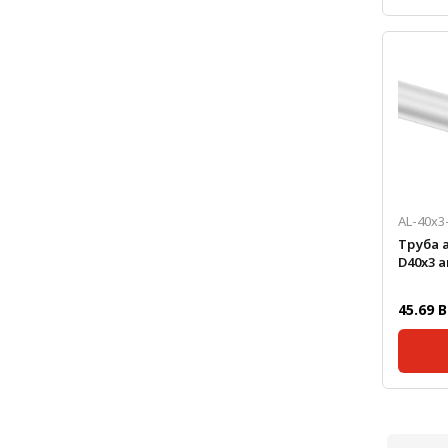
Серия:
Размер
Сечени
мм:
Станда
мм:
Масса, 
AL-40х3
Труба 
D40x3 
45.69 B
Станда
мм:
Масса, 