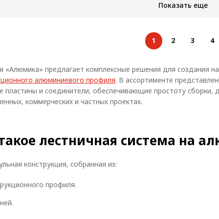
6000
Показать еще
мм:
мм:
Масса, кг/м:
2,4
Масса, 
1
2
3
4
я «Алюмика» предлагает комплексные решения для создания на
кционного алюминиевого профиля
. В ассортименте представле
е пластины и соединители, обеспечивающие простоту сборки, д
енных, коммерческих и частных проектах.
 такое лестничная система на 
льная конструкция, собранная из:
рукционного профиля.
ней.