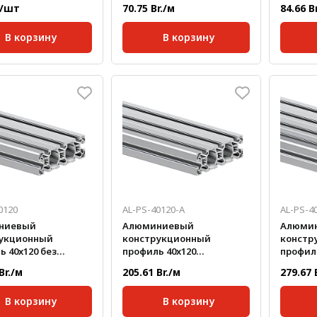
покрытия
анодир
./шт
70.75 Br./м
84.66 B
В корзину
В корзину
кг/шт:
0,014
Серия:
40;
Серия:
Размер паза:
10 мм;
Размер 
Сечение профиля,
Сечени
40x40
мм:
мм:
Стандартная длина,
Станда
6000
мм:
мм:
Масса, кг/м:
1,5
Масса, 
0120
AL-PS-40120-A
AL-PS-4
ниевый
Алюминиевый
Алюми
укционный
конструкционный
констр
ь 40x120 без
профиль 40x120
профиль
тия
анодированный
анодир
Br./м
205.61 Br./м
279.67 
В корзину
В корзину