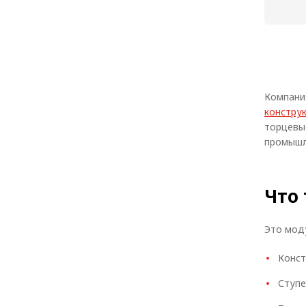
Компани
констру
торцевы
промышл
Что
Это моду
Конст
Ступе