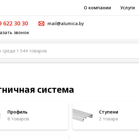
О компании
Услуги
9 622 30 30
mail@alumica.by
азать звонок
тничная система
Профиль
Ступени
8 товаров
2 товара