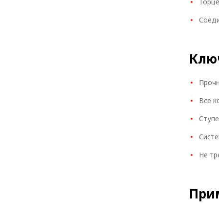
Торце
Соеди
Клю
Прочн
Все к
Ступе
Систе
Не тр
При