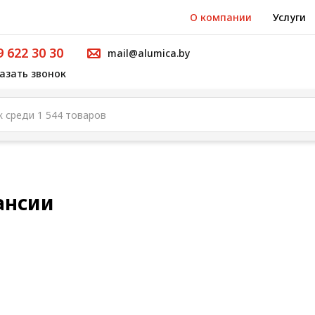
О компании
Услуги
9 622 30 30
mail@alumica.by
азать звонок
ансии