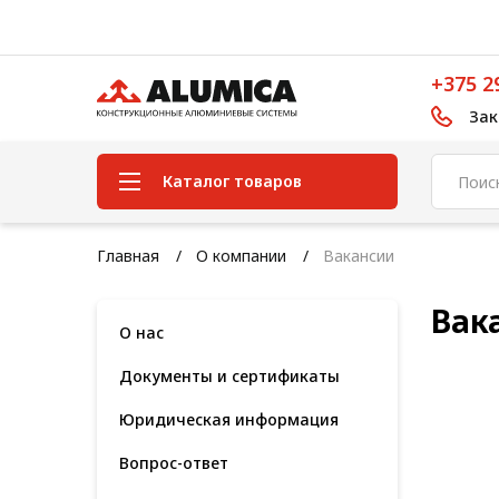
+375 2
Зак
Каталог товаров
Система конструкционного
Главная
О компании
Вакансии
алюминиевого профиля
Вак
Конструкционная трубная
О нас
система
Документы и сертификаты
Модульная трубная система
Юридическая информация
Кабельные короба
Вопрос-ответ
Конвейерная фурнитура