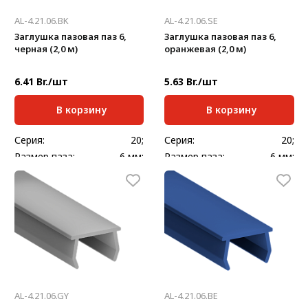
AL-4.21.06.BK
AL-4.21.06.SE
Заглушка пазовая паз 6,
Заглушка пазовая паз 6,
черная (2,0 м)
оранжевая (2,0 м)
6.41 Br./шт
5.63 Br./шт
В корзину
В корзину
Серия:
20;
Серия:
20;
Размер паза:
6 мм;
Размер паза:
6 мм;
Стандартная длина,
Стандартная длина,
2000
2000
мм:
мм:
Масса, кг/шт:
0,240
Масса, кг/шт:
0,240
AL-4.21.06.GY
AL-4.21.06.BE