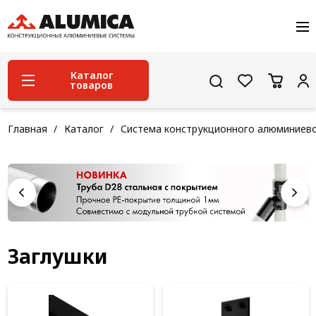
О компании
Услуги
Сервис и поддержка
Каталог
товаров
Проекты
Контакты
Система конструкционного алюминиевого
Главная
Каталог
Система конструкционного алюминиев
профиля
Конструкционная трубная система
Модульная трубная система
Кабельные короба
Конвейерная фурнитура
Заглушки
Лестничная система
Система линейного перемещения NEW!