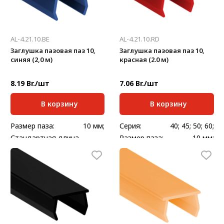
AL-4.21.10.BE
AL-4.21.10.RD
Заглушка пазовая паз 10,
Заглушка пазовая паз 10,
синяя (2,0 м)
красная (2.0 м)
8.19 Br./шт
7.06 Br./шт
В корзину
В корзину
Размер паза:
10 мм;
Серия:
40; 45; 50; 60;
Стандартная длина,
Размер паза:
10 мм;
2000
мм:
Стандартная длина,
2000
Масса, кг/шт:
0,068
мм:
Масса, кг/шт:
0,128