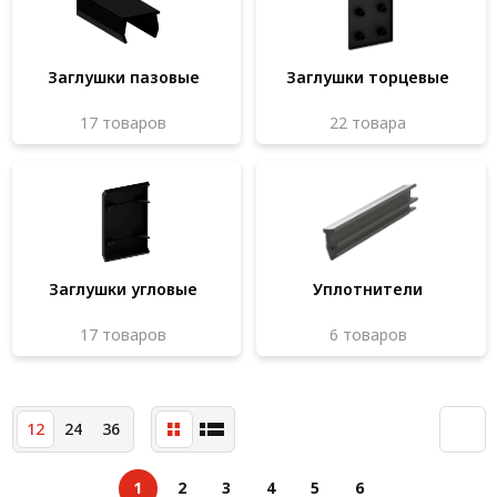
Система V-паза NEW!
Алюминиевые промышленные ограждения
Заглушки пазовые
Заглушки торцевые
Алюминиевая промышленная мебель
17 товаров
22 товара
Крейты и кассеты Subrack systems
Профиль строительного назначения
Радиаторный алюминиевый профиль NEW!
Лист алюминиевый
Заглушки угловые
Уплотнители
Метрический крепеж
17 товаров
6 товаров
Конструкции из профиля
Услуги дополнительной обработки профиля
12
24
36
1
2
3
4
5
6