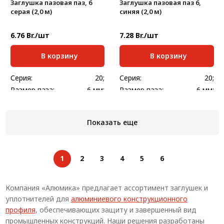
Заглушка пазовая паз, 6
Заглушка пазовая паз 6,
серая (2,0 м)
синяя (2,0 м)
6.76 Br./шт
7.28 Br./шт
В корзину
В корзину
Серия:
20;
Серия:
20;
Размер паза:
6 мм;
Размер паза:
6 мм;
Стандартная длина,
Стандартная длина,
2000
2000
мм:
мм:
Показать еще
Масса, кг/шт:
0,240
Масса, кг/шт:
0,240
1
2
3
4
5
6
Компания «Алюмика» предлагает ассортимент заглушек и
уплотнителей для
алюминиевого конструкционного
профиля
, обеспечивающих защиту и завершенный вид
промышленных конструкций. Наши решения разработаны