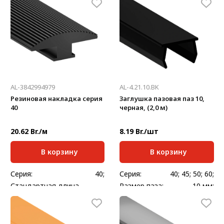
2000
2000
мм:
мм:
Масса, кг/шт:
0,18
Масса, кг/м:
0,26
AL-3842994979
AL-4.21.10.BK
Резиновая накладка серия
Заглушка пазовая паз 10,
40
черная, (2,0 м)
20.62 Br./м
8.19 Br./шт
В корзину
В корзину
Серия:
40;
Серия:
40; 45; 50; 60;
Стандартная длина,
Размер паза:
10 мм;
50000
мм:
Стандартная длина,
2000
Масса, кг/шт:
0,332
мм:
Масса, кг/шт:
0,068