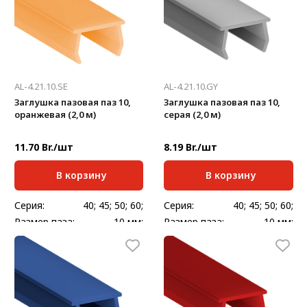
AL-4.21.10.SE
AL-4.21.10.GY
Заглушка пазовая паз 10,
Заглушка пазовая паз 10,
оранжевая (2,0 м)
серая (2,0 м)
11.70 Br./шт
8.19 Br./шт
В корзину
В корзину
Серия:
40; 45; 50; 60;
Серия:
40; 45; 50; 60;
Размер паза:
10 мм;
Размер паза:
10 мм;
Стандартная длина,
Стандартная длина,
2000
2000
мм:
мм:
Масса, кг/шт:
0,068
Масса, кг/шт:
0,128