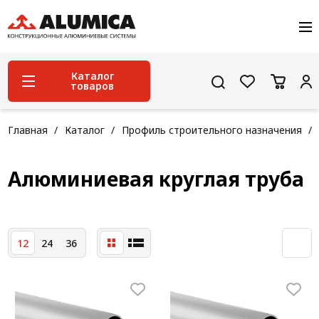
О компании
Услуги
Сервис и поддержка
Каталог
товаров
Проекты
Контакты
Система конструкционного алюминиевого
Главная
Каталог
Профиль строительного назначения
профиля
Конструкционная трубная система
Алюминиевая круглая труба
Модульная трубная система
Кабельные короба
12
24
36
Конвейерная фурнитура
Лестничная система
Система линейного перемещения NEW!