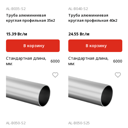
AL-B035-S2
AL-B040-S2
Труба алюминиевая
Труба алюминиевая
круглая профильная 35х2
круглая профильная 40х2
15.39 Br./м
24.55 Br./м
В корзину
В корзину
Стандартная длина,
Стандартная длина,
6000
6000
мм:
мм:
Масса, кг/м:
0,562
Масса, кг/м:
0,647
Толщина, мм:
2
Толщина, мм:
2
AL-B050-S2
AL-B050-S25