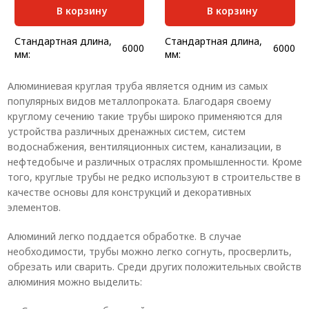
В корзину
В корзину
Стандартная длина,
Стандартная длина,
6000
6000
мм:
мм:
Масса, кг/м:
0,056
Масса, кг/м:
0,272
Алюминиевая круглая труба является одним из самых
Толщина, мм:
1
Толщина, мм:
2
популярных видов металлопроката. Благодаря своему
круглому сечению такие трубы широко применяются для
устройства различных дренажных систем, систем
водоснабжения, вентиляционных систем, канализации, в
нефтедобыче и различных отраслях промышленности. Кроме
того, круглые трубы не редко используют в строительстве в
качестве основы для конструкций и декоративных
элементов.
Алюминий легко поддается обработке. В случае
необходимости, трубы можно легко согнуть, просверлить,
обрезать или сварить. Среди других положительных свойств
алюминия можно выделить: