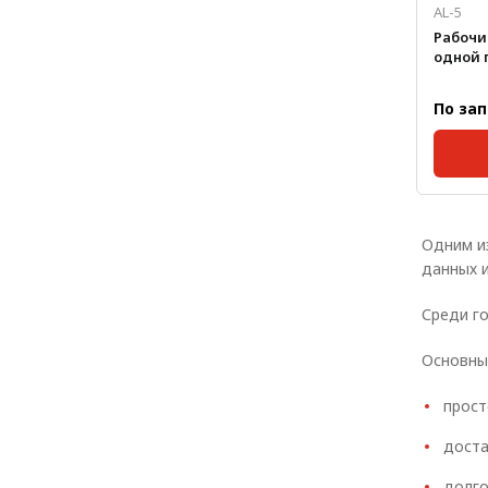
AL-5
Рабочи
одной 
По за
Размер
Одним и
данных 
Среди го
Основны
прост
доста
долго