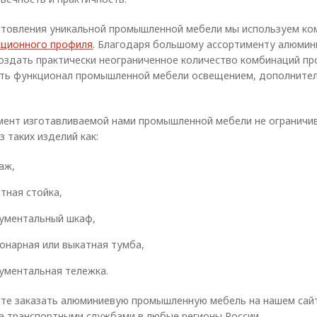
отовления уникальной промышленной мебели мы используем ко
кционного профиля
. Благодаря большому ассортименту алюмини
оздать практически неограниченное количество комбинаций п
ть функционал промышленной мебели освещением, дополнител
мент изготавливаемой нами промышленной мебели не ограничи
з таких изделий как:
аж,
тная стойка,
ументальный шкаф,
онарная или выкатная тумба,
ументальная тележка.
те заказать алюминиевую промышленную мебель на нашем сайт
а транспортными службами в любые регионы России.