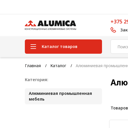
+375 2
Зак
Каталог товаров
Система конструкционного
Главная
Каталог
Алюминиевая промышленн
алюминиевого профиля
Категория:
Алю
Конструкционная трубная
система
Алюминиевая промышленная
Модульная трубная система
мебель
Товаров
Кабельные короба
Конвейерная фурнитура