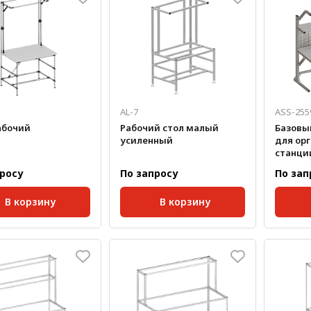
AL-7
ASS-255
абочий
Рабочий стол малый
Базовы
усиленный
для ор
станци
просу
По запросу
По зап
В корзину
В корзину
а, кг:
100
Размер паза:
10 мм;
Размер 
Масса, кг/шт:
40
Ширина
Высота