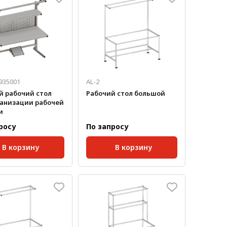
935001
AL-2
й рабочий стол
Рабочий стол большой
ганизации рабочей
и
росу
По запросу
В корзину
В корзину
паза:
10 мм;
Размер паза:
8 мм;
, мм:
1200
, мм:
1600