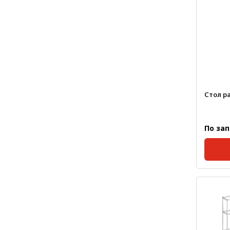
Лестничная система
Система линейного
перемещения NEW!
Система V-паза NEW!
Алюминиевые промышленные
ограждения
Стол р
Алюминиевая промышленная
мебель
По за
Крейты и кассеты Subrack
systems
Профиль строительного
Нагрузк
назначения
Радиаторный алюминиевый
профиль NEW!
Лист алюминиевый