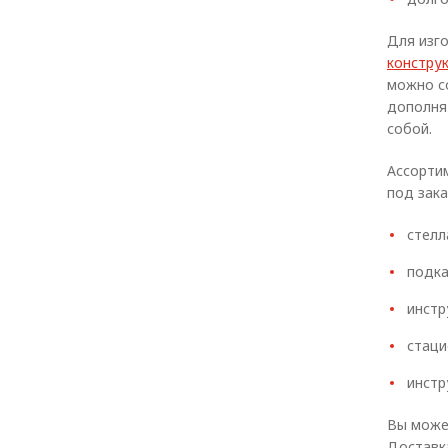
Для изг
констру
можно с
дополня
собой.
Ассорти
под зака
стелл
подка
инстр
стаци
инстр
Вы може
Доставк