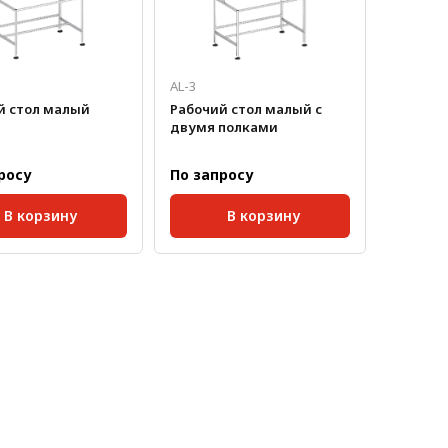
AL-3
й стол малый
Рабочий стол малый с
двумя полками
росу
По запросу
В корзину
В корзину
паза:
8 мм;
Размер паза:
8 мм;