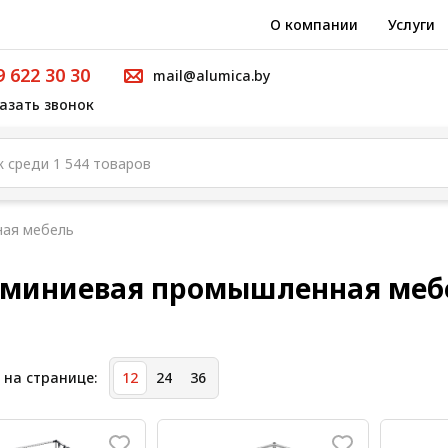
О компании
Услуги
9 622 30 30
mail@alumica.by
азать звонок
ая мебель
миниевая промышленная меб
 на странице:
12
24
36