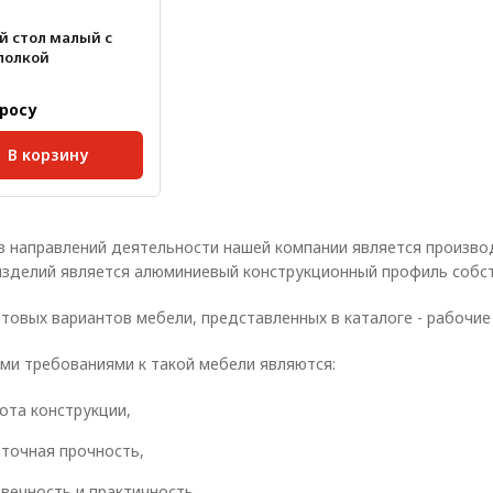
й стол малый с
полкой
просу
В корзину
 паза:
8 мм;
з направлений деятельности нашей компании является произво
изделий является алюминиевый конструкционный профиль собст
товых вариантов мебели, представленных в каталоге - рабочие
ми требованиями к такой мебели являются:
ота конструкции,
точная прочность,
вечность и практичность.