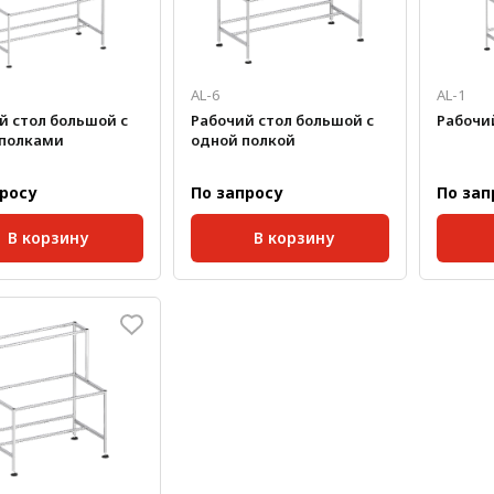
AL-6
AL-1
й стол большой с
Рабочий стол большой с
Рабочи
полками
одной полкой
просу
По запросу
По зап
В корзину
В корзину
Размер паза:
8 мм;
Размер 