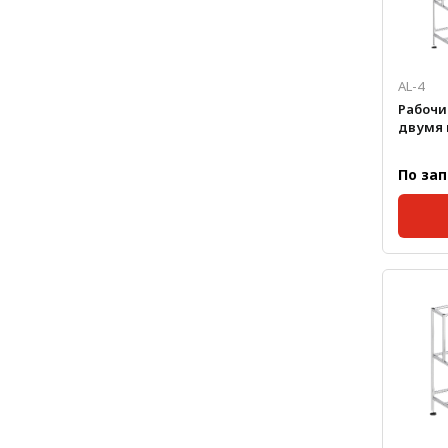
Метрический крепеж
Конструкции из профиля
AL-4
Услуги дополнительной
Рабочи
обработки профиля
двумя 
По за