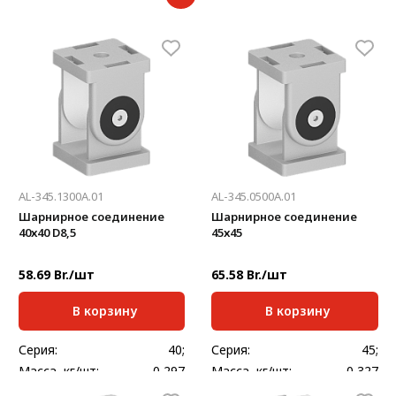
AL-345.1300A.01
AL-345.0500A.01
Шарнирное соединение
Шарнирное соединение
40х40 D8,5
45х45
58.69 Br./шт
65.58 Br./шт
В корзину
В корзину
Серия:
40;
Серия:
45;
Масса, кг/шт:
0,297
Масса, кг/шт:
0,327