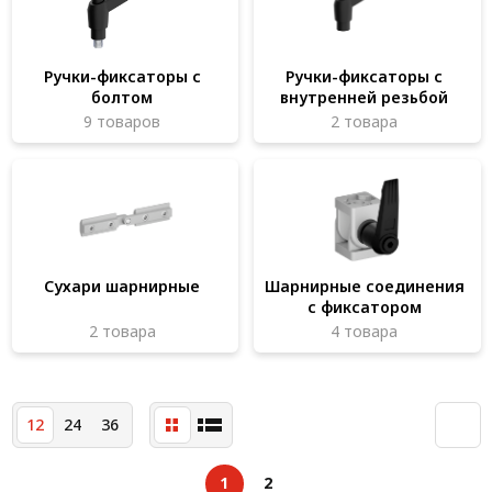
Система V-паза NEW!
Алюминиевые промышленные ограждения
Ручки-фиксаторы с
Ручки-фиксаторы с
болтом
внутренней резьбой
Алюминиевая промышленная мебель
9 товаров
2 товара
Крейты и кассеты Subrack systems
Профиль строительного назначения
Радиаторный алюминиевый профиль NEW!
Лист алюминиевый
Сухари шарнирные
Шарнирные соединения
с фиксатором
Метрический крепеж
2 товара
4 товара
Конструкции из профиля
Услуги дополнительной обработки профиля
12
24
36
1
2