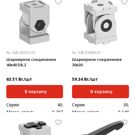
AL-345.0301A.01
AL-345.0100A.01
Шарнирное соединение
Шарнирное соединение
40х40 D8,2
30х30
63.51 Br./шт
59.34 Br./шт
В корзину
В корзину
Серия:
40;
Серия:
30;
Масса, кг/шт:
0,297
Масса, кг/шт:
0,140