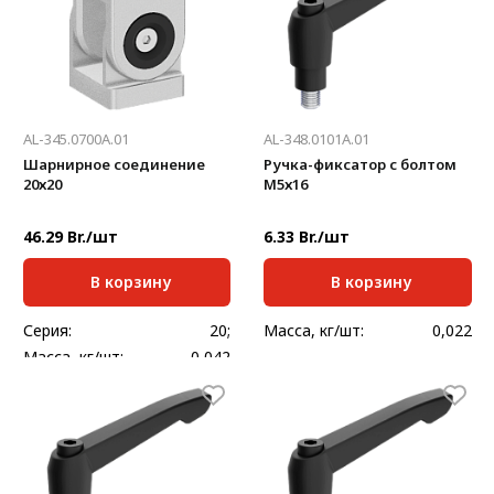
AL-345.0700A.01
AL-348.0101A.01
Шарнирное соединение
Ручка-фиксатор с болтом
20х20
М5х16
46.29 Br./шт
6.33 Br./шт
В корзину
В корзину
Серия:
20;
Масса, кг/шт:
0,022
Масса, кг/шт:
0,042