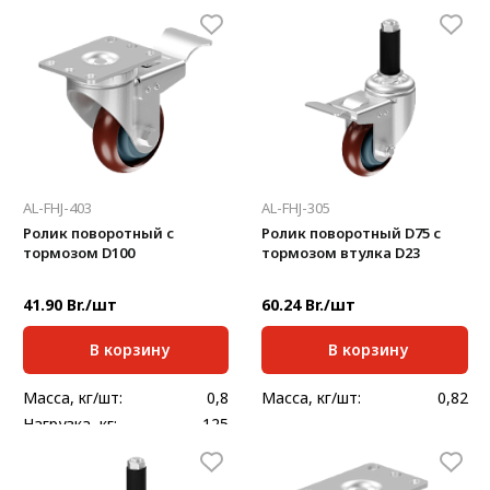
AL-FHJ-403
AL-FHJ-305
Ролик поворотный с
Ролик поворотный D75 с
тормозом D100
тормозом втулка D23
41.90 Br./шт
60.24 Br./шт
В корзину
В корзину
Масса, кг/шт:
0,8
Масса, кг/шт:
0,82
Нагрузка, кг:
125