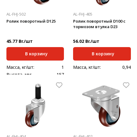
AL-FHJ-502
AL-FHJ-405
Ролик поворотный D125
Ролик поворотный D100 с
тормозом втулка D23
45.77 Br./шт
56.02 Br./шт
В корзину
В корзину
Масса, кг/шт:
1
Масса, кг/шт:
0,94
Высота, мм:
157
AL-FHJ-404
AL-FHJ-402