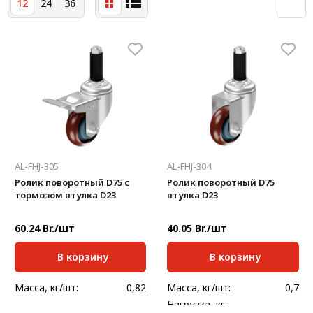
12
24
36
Система V-паза NEW!
Алюминиевые промышленные ограждения
Алюминиевая промышленная мебель
Крейты и кассеты Subrack systems
Профиль строительного назначения
Радиаторный алюминиевый профиль NEW!
AL-FHJ-305
AL-FHJ-304
Лист алюминиевый
Ролик поворотный D75 с
Ролик поворотный D75
тормозом втулка D23
втулка D23
Метрический крепеж
60.24 Br./шт
40.05 Br./шт
Конструкции из профиля
В корзину
В корзину
Услуги дополнительной обработки профиля
Масса, кг/шт:
0,82
Масса, кг/шт:
0,7
Нагрузка, кг: