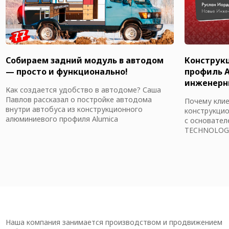
Собираем задний модуль в автодом
Конструк
— просто и функционально!
профиль A
инженерны
Как создается удобство в автодоме? Саша
Павлов рассказал о постройке автодома
Почему кли
внутри автобуса из конструкционного
конструкцио
алюминиевого профиля Alumica
с основате
TECHNOLOGI
Наша компания занимается производством и продвижением