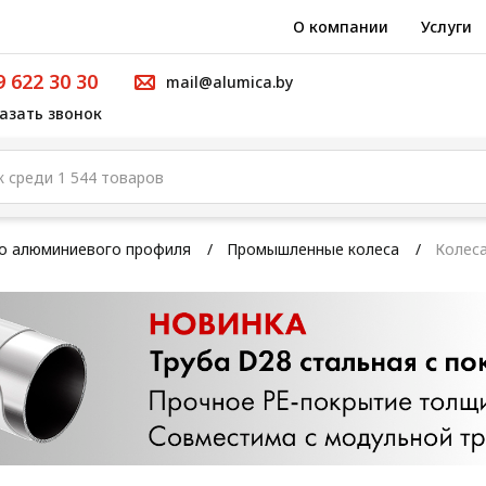
О компании
Услуги
9 622 30 30
mail@alumica.by
азать звонок
го алюминиевого профиля
Промышленные колеса
Колес