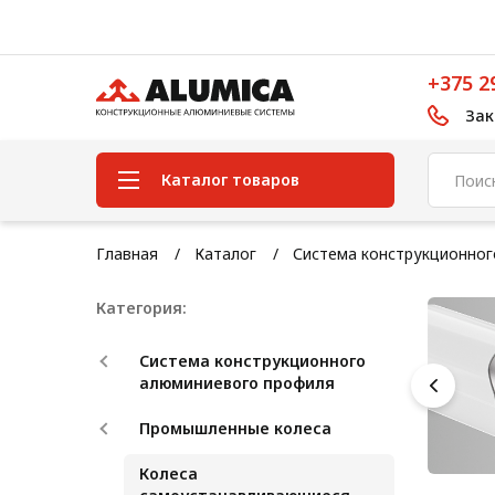
+375 2
Зак
Каталог товаров
Система конструкционного
Главная
Каталог
Система конструкционно
алюминиевого профиля
Категория:
Конструкционная трубная
система
Система конструкционного
Модульная трубная система
алюминиевого профиля
Кабельные короба
Промышленные колеса
Конвейерная фурнитура
Колеса