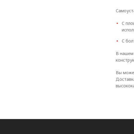
Самоуст
С пло
испол
С бол
В нашем
констру
Вы може
Доставк
высокок