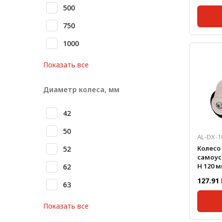
500
Метрический крепеж
750
Конструкции из профиля
Масса, 
1000
Диамет
Услуги дополнительной
обработки профиля
Показать все
Диаметр колеса, мм
42
50
AL-DX-1
Колесо
52
самоу
H 120 мм,
62
нагрузк
127.91
63
Показать все