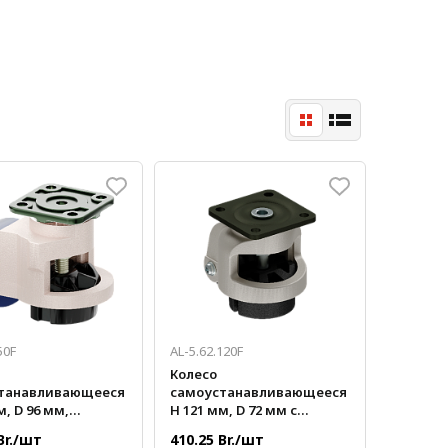
50F
AL-5.62.120F
Колесо
танавливающееся
самоустанавливающееся
м, D 96 мм,
H 121 мм, D 72 мм с
а до 1500 кг
платформой
Br./шт
410.25 Br./шт