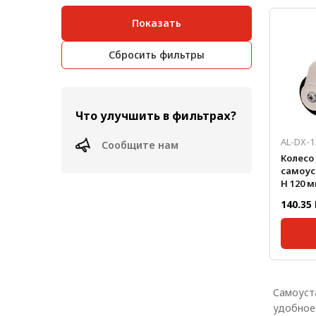
Масса, 
Диамет
Показать
Сбросить фильтры
Что улучшить в фильтрах?
AL-DX-1
Сообщите нам
Колесо
самоу
H 120 мм,
нагрузк
140.35
Серия:
Масса, 
Самоуст
Высота
удобное
Диамет