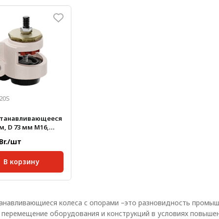
кг/шт:
0,026
Масса, кг/шт:
1,2
Масса, 
р колеса, мм:
73
Диаметр колеса, мм:
63
Диамет
20S
станавливающееся
 D 73 мм М16,
а до 1000 кг
 Br./шт
В корзину
45; 50; 60;
кг/шт:
1,75
анавливающиеся колеса с опорами –это разновидность промыш
, мм:
120
 перемещение оборудования и конструкций в условиях повышенн
р колеса, мм:
73