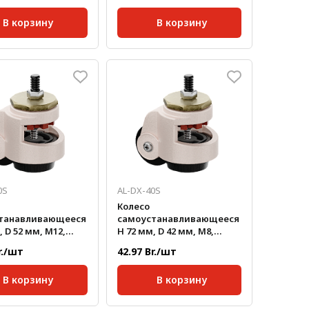
В корзину
В корзину
кг/шт:
1,75
Масса, кг/шт:
1,75
р колеса, мм:
72
Диаметр колеса, мм:
72
0S
AL-DX-40S
Колесо
танавливающееся
самоустанавливающееся
, D 52 мм, М12,
H 72 мм, D 42 мм, М8,
а до 250 кг
нагрузка до 50 кг
r./шт
42.97 Br./шт
В корзину
В корзину