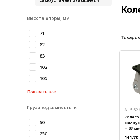
самоустанавливающиеся
Лестничная система
Кол
Система линейного
Высота опоры, мм
перемещения NEW!
71
Система V-паза NEW!
Товаров
82
Алюминиевые промышленные
ограждения
83
Алюминиевая промышленная
102
мебель
105
Крейты и кассеты Subrack
systems
Показать все
Профиль строительного
назначения
Грузоподъемность, кг
AL-5.62.
Колесо
Радиаторный алюминиевый
50
самоу
профиль NEW!
H 83 мм
250
платф
Лист алюминиевый
141.73