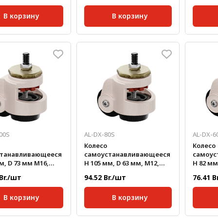
В корзину
В корзину
кг/шт:
0,69
Масса, кг/шт:
1,31
Масса, 
р колеса, мм:
50
Диаметр колеса, мм:
62
Диамет
00S
AL-DX-80S
AL-DX-6
Колесо
Колесо
станавливающееся
самоустанавливающееся
самоус
 D 73 мм М16,
H 105 мм, D 63 мм, М12,
H 82 мм
а до 750 кг
нагрузка до 500 кг
нагрузк
 Br./шт
94.52 Br./шт
76.41 B
В корзину
В корзину