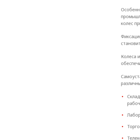
Особенн
промышл
колес пр
Фиксация
станови
Колеса 
обеспечи
Самоуст
различн
Склад
рабоч
Лабор
Торго
Телек