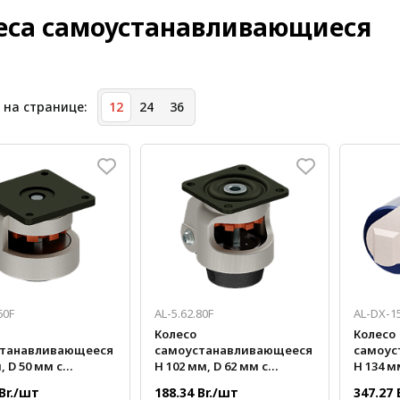
еса самоустанавливающиеся
 на странице:
12
24
36
60F
AL-5.62.80F
AL-DX-1
Колесо
Колесо
станавливающееся
самоустанавливающееся
самоус
, D 50 мм с
H 102 мм, D 62 мм с
H 134 м
ормой
платформой
нагрузк
 Br./шт
188.34 Br./шт
347.27 