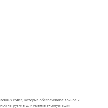
кг/шт:
0,026
Масса, кг/шт:
0,026
р колеса, мм:
52
Диаметр колеса, мм:
42
ленных колес, которые обеспечивают точное и
ой нагрузки и длительной эксплуатации.