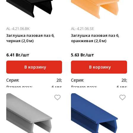
AL-4.21.06.BK
AL-4.21.06.SE
Заглушка пазовая паз 6,
Заглушка пазовая паз 6,
черная (2,0 м)
оранжевая (2,0 м)
6.41 Br./шт
5.63 Br./шт
В корзину
В корзину
Серия:
20;
Серия:
20;
Размер паза:
6 мм;
Размер паза:
6 мм;
Стандартная длина,
Стандартная длина,
2000
2000
мм:
мм:
Масса, кг/шт:
0,240
Масса, кг/шт:
0,240