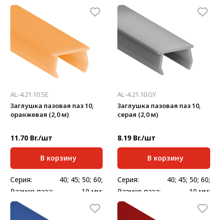
мм:
Стандартная длина,
2000
Масса, кг/шт:
0,332
мм:
Масса, кг/шт:
0,068
AL-4.21.10.SE
AL-4.21.10.GY
Заглушка пазовая паз 10,
Заглушка пазовая паз 10,
оранжевая (2,0 м)
серая (2,0 м)
11.70 Br./шт
8.19 Br./шт
В корзину
В корзину
Серия:
40; 45; 50; 60;
Серия:
40; 45; 50; 60;
Размер паза:
10 мм;
Размер паза:
10 мм;
Стандартная длина,
Стандартная длина,
2000
2000
мм:
мм: