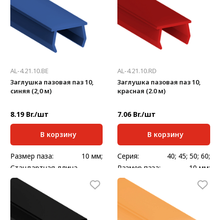
Масса, кг/шт:
0,068
Масса, кг/шт:
0,128
AL-4.21.10.BE
AL-4.21.10.RD
Заглушка пазовая паз 10,
Заглушка пазовая паз 10,
синяя (2,0 м)
красная (2.0 м)
8.19 Br./шт
7.06 Br./шт
В корзину
В корзину
Размер паза:
10 мм;
Серия:
40; 45; 50; 60;
Стандартная длина,
Размер паза:
10 мм;
2000
мм:
Стандартная длина,
2000
Масса, кг/шт:
0,068
мм:
Масса, кг/шт:
0,128