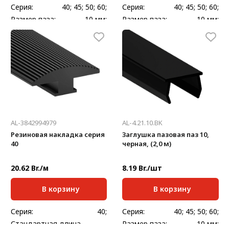
Серия:
40; 45; 50; 60;
Серия:
40; 45; 50; 60;
Размер паза:
10 мм;
Размер паза:
10 мм;
Стандартная длина,
Стандартная длина,
2000
2000
мм:
мм:
Масса, кг/шт:
0,18
Масса, кг/м:
0,26
AL-3842994979
AL-4.21.10.BK
Резиновая накладка серия
Заглушка пазовая паз 10,
40
черная, (2,0 м)
20.62 Br./м
8.19 Br./шт
В корзину
В корзину
Серия:
40;
Серия:
40; 45; 50; 60;
Стандартная длина,
Размер паза:
10 мм;
50000