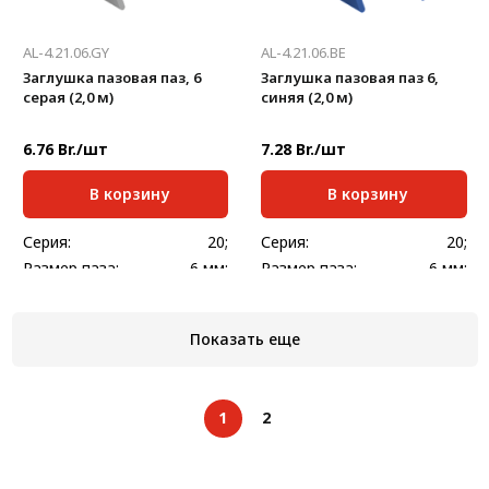
AL-4.21.06.GY
AL-4.21.06.BE
Заглушка пазовая паз, 6
Заглушка пазовая паз 6,
серая (2,0 м)
синяя (2,0 м)
6.76 Br./шт
7.28 Br./шт
В корзину
В корзину
Серия:
20;
Серия:
20;
Размер паза:
6 мм;
Размер паза:
6 мм;
Стандартная длина,
Стандартная длина,
2000
2000
мм:
мм:
Показать еще
Масса, кг/шт:
0,240
Масса, кг/шт:
0,240
1
2