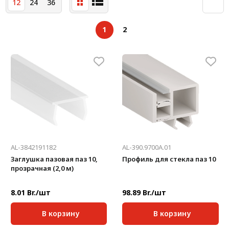
12
24
36
Система V-паза NEW!
Алюминиевые промышленные ограждения
1
2
Алюминиевая промышленная мебель
Крейты и кассеты Subrack systems
Профиль строительного назначения
Радиаторный алюминиевый профиль NEW!
Лист алюминиевый
AL-3842191182
AL-390.9700A.01
Метрический крепеж
Заглушка пазовая паз 10,
Профиль для стекла паз 10
прозрачная (2,0 м)
Конструкции из профиля
Услуги дополнительной обработки профиля
8.01 Br./шт
98.89 Br./шт
В корзину
В корзину