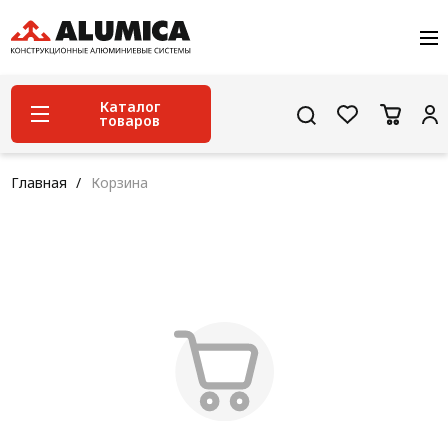
О компании
Услуги
Сервис и поддержка
Каталог
товаров
Проекты
Контакты
Система конструкционного алюминиевого
Главная
Корзина
профиля
Конструкционная трубная система
Модульная трубная система
Кабельные короба
Конвейерная фурнитура
Лестничная система
Система линейного перемещения NEW!