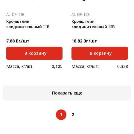
AL-DF-11B
AL-DF-12B
Кронштейн
Кронштейн
соединительный 11В
соединительный 12В
7.88 Br./шт
18.82 Br./шт
В корзину
В корзину
Масса, кг/шт:
0,105
Масса, кг/шт:
0,338
Показать еще
1
2