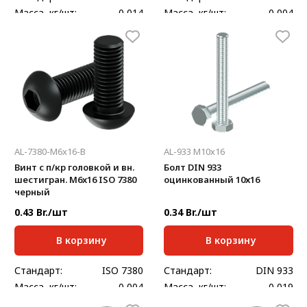
Масса, кг/шт:
0,014
Масса, кг/шт:
0,004
Длина, мм:
16;
Длина, мм:
4;
AL-7380-M6x16-В
AL-933 M10х16
Винт с п/кр головкой и вн.
Болт DIN 933
шестигран. М6x16 ISO 7380
оцинкованный 10х16
черный
0.43 Br./шт
0.34 Br./шт
В корзину
В корзину
Стандарт:
ISO 7380
Стандарт:
DIN 933
Масса, кг/шт:
0,004
Масса, кг/шт:
0,019
Длина, мм:
16;
Длина, мм:
16;