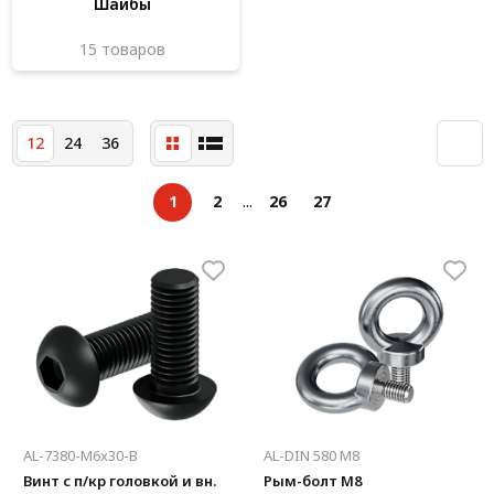
Шайбы
15 товаров
12
24
36
1
2
...
26
27
AL-7380-M6x30-В
AL-DIN 580 M8
Винт с п/кр головкой и вн.
Рым-болт М8