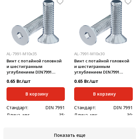
AL-7991-M10х35
AL-7991-M10х30
Винт с потайной головкой
Винт с потайной головкой
и шестигранным
и шестигранным
углублением DIN7991
углублением DIN7991
M10х35 (полная резьба)
M10х30 (полная резьба)
0.65 Br./шт
0.65 Br./шт
В корзину
В корзину
Стандарт:
DIN 7991
Стандарт:
DIN 7991
Длина, мм:
35;
Длина, мм:
30;
Показать еще