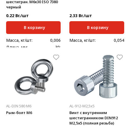
шестигран. М6x30 ISO 7380
черный
0.22 Br./шт
2.33 Br./шт
В корзину
В корзину
Масса, кг/шт:
0,006
Масса, кг/шт:
0,054
Длина, мм:
30;
AL-DIN 580 M6
AL-912-M2,5х5
Рым-болт М6
Винт с внутренним
шестигранником DIN912
M2,5х5 (полная резьба)