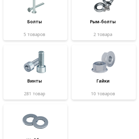
Система V-паза NEW!
Алюминиевые промышленные ограждения
Болты
Рым-болты
Алюминиевая промышленная мебель
5 товаров
2 товара
Крейты и кассеты Subrack systems
Профиль строительного назначения
Радиаторный алюминиевый профиль NEW!
Лист алюминиевый
Винты
Гайки
Метрический крепеж
281 товар
10 товаров
Конструкции из профиля
Услуги дополнительной обработки профиля