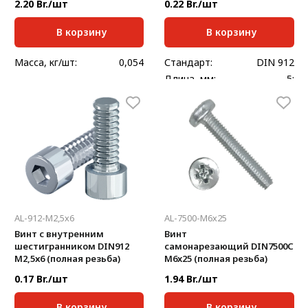
2.20 Br./шт
0.22 Br./шт
В корзину
В корзину
Масса, кг/шт:
0,054
Стандарт:
DIN 912
Длина, мм:
5;
AL-912-M2,5х6
AL-7500-M6х25
Винт с внутренним
Винт
шестигранником DIN912
самонарезающий DIN7500С
M2,5х6 (полная резьба)
М6x25 (полная резьба)
0.17 Br./шт
1.94 Br./шт
В корзину
В корзину