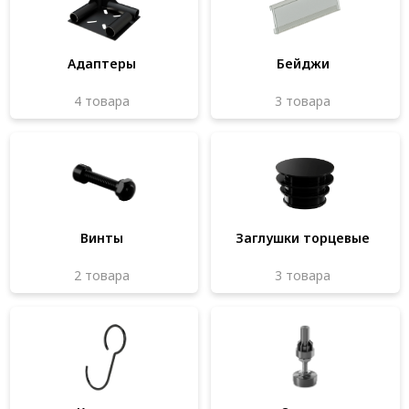
Система V-паза NEW!
Алюминиевые промышленные ограждения
Адаптеры
Бейджи
Алюминиевая промышленная мебель
4 товара
3 товара
Крейты и кассеты Subrack systems
Профиль строительного назначения
Радиаторный алюминиевый профиль NEW!
Лист алюминиевый
Винты
Заглушки торцевые
Метрический крепеж
2 товара
3 товара
Конструкции из профиля
Услуги дополнительной обработки профиля