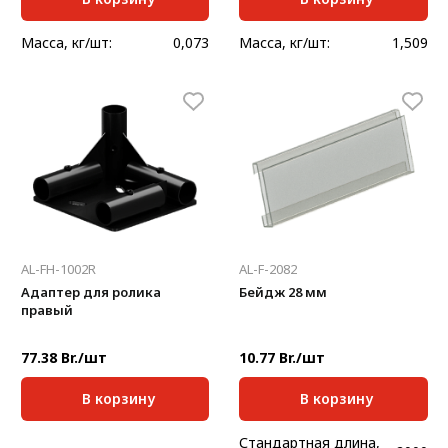
Масса, кг/шт:
0,073
Масса, кг/шт:
1,509
AL-FH-1002R
AL-F-2082
Адаптер для ролика
Бейдж 28 мм
правый
77.38 Br./шт
10.77 Br./шт
В корзину
В корзину
Стандартная длина,