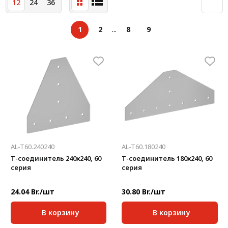
12
24
36
Система V-паза NEW!
Алюминиевые промышленные ограждения
1
2
...
8
9
Алюминиевая промышленная мебель
Крейты и кассеты Subrack systems
Профиль строительного назначения
Радиаторный алюминиевый профиль NEW!
Лист алюминиевый
AL-T60.240240
AL-T60.180240
Метрический крепеж
Т-соединитель 240х240, 60
Т-соединитель 180х240, 60
серия
серия
Конструкции из профиля
Услуги дополнительной обработки профиля
24.04 Br./шт
30.80 Br./шт
В корзину
В корзину