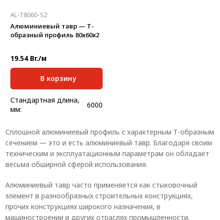
AL-T8060-S2
Алюминиевый тавр — Т-
образный профиль 80х60х2
19.54 Br./м
В корзину
Стандартная длина,
6000
мм:
Масса, кг/м:
0,748
Сплошной алюминиевый профиль с характерным Т-образным
Ширина, мм:
80
сечением — это и есть алюминиевый тавр. Благодаря своим
Высота, мм:
60
техническим и эксплуатационным параметрам он обладает
Толщина, мм:
2
весьма обширной сферой использования.
Алюминиевый тавр часто применяется как стыковочный
элемент в разнообразных строительных конструкциях,
прочих конструкциях широкого назначения, в
машиностроении и других отраслях промышленности.