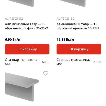
AL-T2525-S2
AL-T5025-S2
Алюминиевый тавр — Т-
Алюминиевый тавр — Т-
образный профиль 25х25×2
образный профиль 50х25х2
6.90 Br./м
16.11 Br./м
В корзину
В корзину
Стандартная длина,
Стандартная длина,
6000
6000
мм:
мм:
Масса, кг/м:
0,260
Масса, кг/м:
0,396
Ширина, мм:
25
Ширина, мм:
50
Высота, мм:
25
Высота, мм:
25
Толщина, мм:
2
Толщина, мм:
2