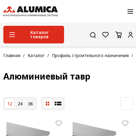
О компании
Услуги
Сервис и поддержка
Каталог
товаров
Проекты
Контакты
Система конструкционного алюминиевого
Главная
Каталог
Профиль строительного назначения
профиля
Конструкционная трубная система
Алюминиевый тавр
Модульная трубная система
Кабельные короба
12
24
36
Конвейерная фурнитура
Лестничная система
Система линейного перемещения NEW!