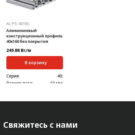
AL-PS-40160
Алюминиевый
конструкционный профиль
40х160 без покрытия
249.88 Br./м
В корзину
Серия:
40;
Размер паза:
10 мм;
Сечение профиля,
40х160
мм:
Стандартная длина,
6000
мм:
Масса, кг/м:
5,467
Свяжитесь с нами