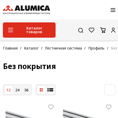
О компании
Услуги
Сервис и поддержка
Каталог
товаров
Проекты
Контакты
Система конструкционного алюминиевого
Главная
Каталог
Лестничная система
Профиль
Без
профиля
Конструкционная трубная система
Без покрытия
Модульная трубная система
Кабельные короба
12
24
36
Конвейерная фурнитура
Лестничная система
Система линейного перемещения NEW!