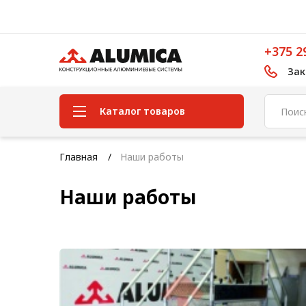
+375 2
Зак
Каталог товаров
Система конструкционного
Главная
Наши работы
алюминиевого профиля
Наши работы
Конструкционная трубная
система
Модульная трубная система
Кабельные короба
Конвейерная фурнитура