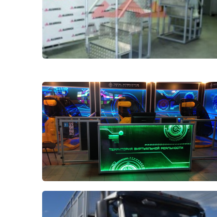
Лестничная система
Система линейного
перемещения NEW!
Система V-паза NEW!
Алюминиевые промышленные
ограждения
Алюминиевая промышленная
мебель
Крейты и кассеты Subrack
systems
Профиль строительного
назначения
Радиаторный алюминиевый
профиль NEW!
Лист алюминиевый