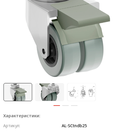
Система V-паза NEW!
Алюминиевые промышленные ограждения
Алюминиевая промышленная мебель
Крейты и кассеты Subrack systems
Профиль строительного назначения
Радиаторный алюминиевый профиль NEW!
Лист алюминиевый
Метрический крепеж
Конструкции из профиля
Услуги дополнительной обработки профиля
Характеристики:
Артикул:
AL-SCtndb25