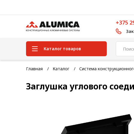
+375 2
Зак
Каталог товаров
Система конструкционного
Главная
Каталог
Система конструкционно
алюминиевого профиля
Заглушка углового соеди
Конструкционная трубная
система
Модульная трубная система
Кабельные короба
Конвейерная фурнитура