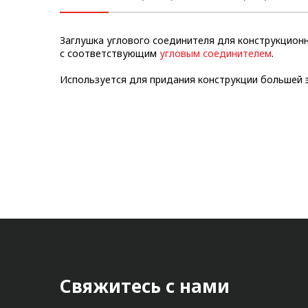
Метрический крепеж
Заглушка углового соединителя для конструкцион
Конструкции из профиля
с соответствующим
угловым соединителем
.
Услуги дополнительной
Используется для придания конструкции большей 
обработки профиля
Свяжитесь с нами