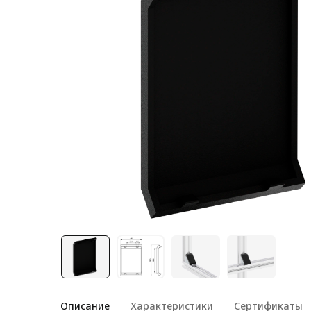
Лестничная система
Система линейного
перемещения NEW!
Система V-паза NEW!
Алюминиевые промышленные
ограждения
Алюминиевая промышленная
мебель
Крейты и кассеты Subrack
systems
Профиль строительного
назначения
Радиаторный алюминиевый
профиль NEW!
Лист алюминиевый
Описание
Характеристики
Сертификаты