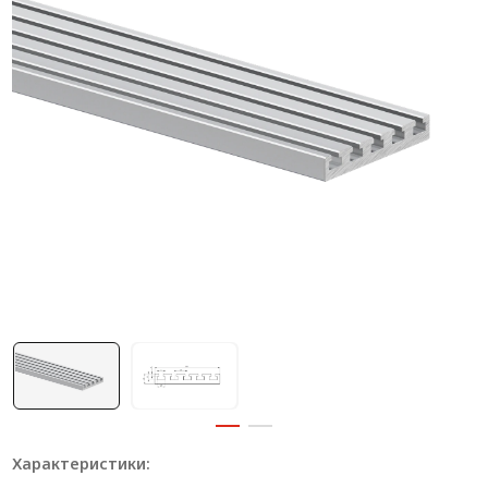
Система V-паза NEW!
Алюминиевые промышленные ограждения
Алюминиевая промышленная мебель
Крейты и кассеты Subrack systems
Профиль строительного назначения
Радиаторный алюминиевый профиль NEW!
Лист алюминиевый
Метрический крепеж
Конструкции из профиля
Услуги дополнительной обработки профиля
Характеристики: