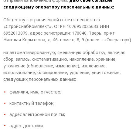
отправки заполненной формы,
даю свое согласие
Система V-паза NEW!
следующему оператору персональных данных:
Алюминиевые промышленные ограждения
Обществу с ограниченной ответственностью
«СтройСнабКомплект», ОГРН 1076952025633 ИНН
Алюминиевая промышленная мебель
6952013879, адрес регистрации: 170040, Тверь, пр-кт
Николая Корыткова, д. 46, помещ. 8, 9 (далее – «Оператор»)
Крейты и кассеты Subrack systems
на автоматизированную, смешанную обработку, включая
Профиль строительного назначения
сбор, запись, систематизацию, накопление, хранение,
Радиаторный алюминиевый профиль NEW!
уточнение (обновление, изменение), извлечение,
использование, блокирование, удаление, уничтожение,
Лист алюминиевый
следующих персональных данных:
Метрический крепеж
фамилия, имя, отчество;
Конструкции из профиля
контактный телефон;
Услуги дополнительной обработки профиля
адрес электронной почты;
адрес доставки;