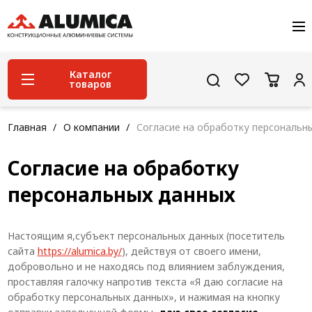
О компании
Услуги
Сервис и поддержка
Каталог
товаров
Проекты
Контакты
Система конструкционного алюминиевого
Главная
О компании
Согласие на обработку персональн
профиля
Согласие на обработку
Конструкционная трубная система
персональных данных
Модульная трубная система
Кабельные короба
Настоящим я,субъект персональных данных (посетитель
Конвейерная фурнитура
сайта
https://alumica.by/
), действуя от своего имени,
добровольно и не находясь под влиянием заблуждения,
Лестничная система
проставляя галочку напротив текста «Я даю согласие на
обработку персональных данных», и нажимая на кнопку
Система линейного перемещения NEW!